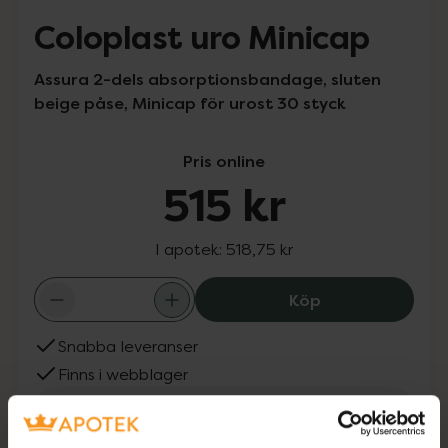
Coloplast uro Minicap
Assura 2-dels absorptionsbandage, sluten
beige påse, Minicap för urost 30 styck
Pris online
515 kr
I apotek:
518,75 kr
Coloplast uro Mi
Köp
Snabba leveranser
Finns i webblager
Aktuella erbjudanden