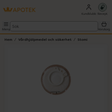
Kundklubb
Recept
Sök
Meny
Varukorg
Hem
Vårdhjälpmedel och säkerhet
Stomi
Hoppa över Lista
Lista: . Innehåller 1 objekt.