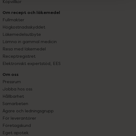
Köpvillkor
Om recept och läkemedel
Fullmakter
Högkostnadsskyddet
Läkemedelsutbyte
Lämna in gammal medicin
Resa med läkemedel
Receptregistret
Elektroniskt expertstöd, EES
Om oss
Pressrum
Jobba hos oss
Hållbarhet
Samarbeten
Ägare och ledningsgrupp
För leverantörer
Företagskund
Eget apotek