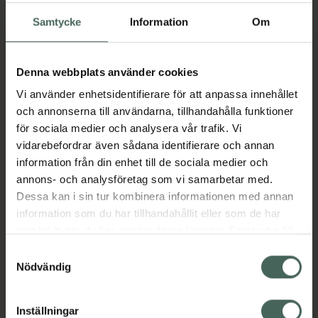
Samtycke
Information
Om
Beskrivning
Dölj
Denna webbplats använder cookies
Jämförpris
17,29 kr
/
st
Vi använder enhetsidentifierare för att anpassa innehållet
EAN:
05701780836982
och annonserna till användarna, tillhandahålla funktioner
Kategorier:
för sociala medier och analysera vår trafik. Vi
vidarebefordrar även sådana identifierare och annan
Stomi
Vårdhjälpmedel och säkerhet
information från din enhet till de sociala medier och
annons- och analysföretag som vi samarbetar med.
Dessa kan i sin tur kombinera informationen med annan
information som du har tillhandahållit eller som de har
Upptäck flera produkter inom
samlat in när du har använt deras tjänster. Samtycke till
cookies är frivilligt och du kan när som helst ändra eller
Stomi
Samtyckesval
återkalla ditt samtycke via webbplatsens
Nödvändig
Vårdhjälpmedel och säkerhet
cookieinställningar. Ett återkallat samtycke påverkar inte
lagligheten av behandling som skett innan återkallelsen.
Inställningar