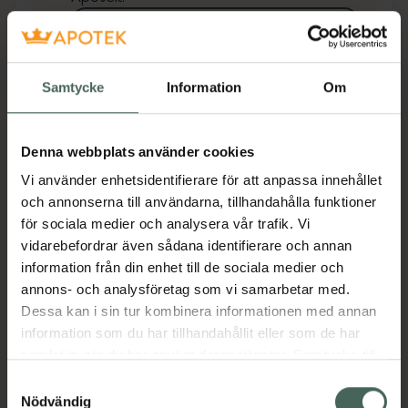
Se lagerstatus på apotek
Få mejl när varan finns i lager online
Samtycke
Information
Om
Din e-postadress
Denna webbplats använder cookies
villkoren
Jag accepterar
Vi använder enhetsidentifierare för att anpassa innehållet
och annonserna till användarna, tillhandahålla funktioner
Spara
för sociala medier och analysera vår trafik. Vi
vidarebefordrar även sådana identifierare och annan
Aktuella erbjudanden
information från din enhet till de sociala medier och
annons- och analysföretag som vi samarbetar med.
Dessa kan i sin tur kombinera informationen med annan
Beskrivning
Dölj
information som du har tillhandahållit eller som de har
samlat in när du har använt deras tjänster. Samtycke till
Jämförpris
20,75 kr
/
st
cookies är frivilligt och du kan när som helst ändra eller
Samtyckesval
återkalla ditt samtycke via webbplatsens
Nödvändig
EAN:
05701780952132