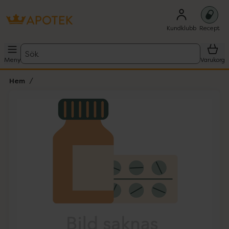
Kundklubb
Recept
Sök
Meny
Varukorg
Hem
Hoppa över Lista
Lista: . Innehåller 1 objekt.