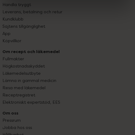
Handla tryggt
Leverans, betalning och retur
Kundklubb
Sajtens tillgänglighet
App
Köpvillkor
Om recept och läkemedel
Fullmakter
Högkostnadsskyddet
Läkemedelsutbyte
Lämna in gammal medicin
Resa med läkemedel
Receptregistret
Elektroniskt expertstöd, EES
Om oss
Pressrum
Jobba hos oss
Hållbarhet