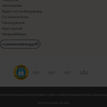
Samarbeten
Ägare och ledningsgrupp
För leverantörer
Företagskund
Eget apotek
Glädjeeffekten
Cookieinställningar
Köpvillkor
Integritetspolicy
Klubbens medlemsvillkor
Dataskyddsombud
Cookiepolicy
© Kronans Apotek AB
2026