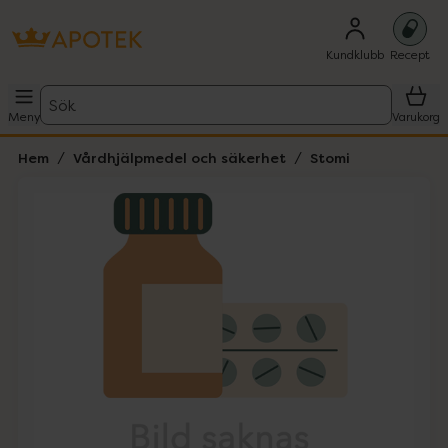
Kundklubb
Recept
Sök
Meny
Varukorg
Hem
Vårdhjälpmedel och säkerhet
Stomi
Hoppa över Lista
Lista: . Innehåller 1 objekt.