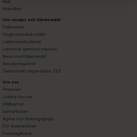
App
Köpvillkor
Om recept och läkemedel
Fullmakter
Högkostnadsskyddet
Läkemedelsutbyte
Lämna in gammal medicin
Resa med läkemedel
Receptregistret
Elektroniskt expertstöd, EES
Om oss
Pressrum
Jobba hos oss
Hållbarhet
Samarbeten
Ägare och ledningsgrupp
För leverantörer
Företagskund