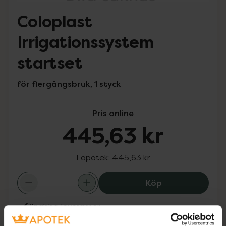
Coloplast
Irrigationssystem
startset
för flergångsbruk, 1 styck
Pris online
445,63 kr
I apotek:
445,63 kr
Coloplast Irrig
Köp
Snabba leveranser
Finns i webblager