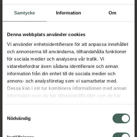
Samtycke
Information
Om
Aktuella erbjudanden
Denna webbplats använder cookies
Beskrivning
Dölj
Vi använder enhetsidentifierare för att anpassa innehållet
och annonserna till användarna, tillhandahålla funktioner
Jämförpris
445,63 kr
/
st
för sociala medier och analysera vår trafik. Vi
EAN:
05701780466660
vidarebefordrar även sådana identifierare och annan
information från din enhet till de sociala medier och
Kategorier:
annons- och analysföretag som vi samarbetar med.
Mage
Stomi
Dessa kan i sin tur kombinera informationen med annan
information som du har tillhandahållit eller som de har
samlat in när du har använt deras tjänster. Samtycke till
cookies är frivilligt och du kan när som helst ändra eller
Samtyckesval
Upptäck flera produkter inom
återkalla ditt samtycke via webbplatsens
Nödvändig
cookieinställningar. Ett återkallat samtycke påverkar inte
Mage
Stomi
lagligheten av behandling som skett innan återkallelsen.