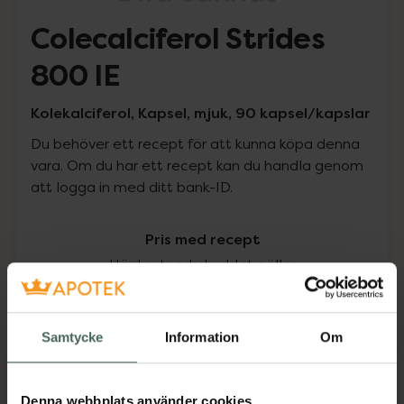
Colecalciferol Strides
800 IE
Kolekalciferol, Kapsel, mjuk, 90 kapsel/kapslar
Du behöver ett recept för att kunna köpa denna
vara. Om du har ett recept kan du handla genom
att logga in med ditt bank-ID.
Pris med recept
Högkostnadsskyddet gäller
141,05 kr
Samtycke
Information
Om
I apotek:
141,05 kr
Köp via ditt recept
Denna webbplats använder cookies