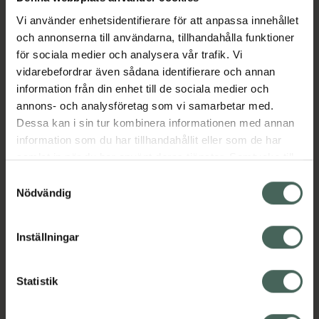
Vi använder enhetsidentifierare för att anpassa innehållet
och annonserna till användarna, tillhandahålla funktioner
Aktuella erbjudanden
för sociala medier och analysera vår trafik. Vi
vidarebefordrar även sådana identifierare och annan
Beskrivning
Dölj
information från din enhet till de sociala medier och
annons- och analysföretag som vi samarbetar med.
Dessa kan i sin tur kombinera informationen med annan
EAN:
05031676001416
information som du har tillhandahållit eller som de har
samlat in när du har använt deras tjänster. Samtycke till
cookies är frivilligt och du kan när som helst ändra eller
Samtyckesval
återkalla ditt samtycke via webbplatsens
Nödvändig
cookieinställningar. Ett återkallat samtycke påverkar inte
lagligheten av behandling som skett innan återkallelsen.
Kronans Apotek finns här för dig. Du hittar oss från Skåne i
Inställningar
syd till Lappland i norr, och online i mobilen och på
datorn. Oavsett vem du är så är det vårt uppdrag att
Statistik
hjälpa just dig att må lite bättre. Välkommen att prata
med oss.