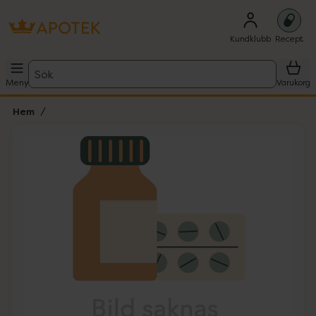
Kundklubb
Recept
Sök
Meny
Varukorg
Hem
Hoppa över Lista
Lista: . Innehåller 1 objekt.