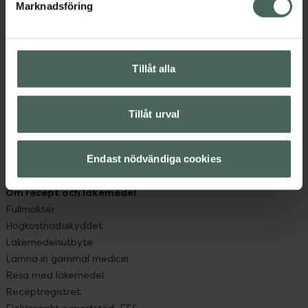
Marknadsföring
Kundservice
Kontakta oss
Vanliga frågor
Hitta apotek
Tillåt alla
Handla tryggt
Leverans, betalning och retur
Tillåt urval
Kundklubb
Sajtens tillgänglighet
App
Endast nödvändiga cookies
Köpvillkor
Om recept och läkemedel
Fullmakter
Högkostnadsskyddet
Läkemedelsutbyte
Lämna in gammal medicin
Resa med läkemedel
Receptregistret
Elektroniskt expertstöd, EES