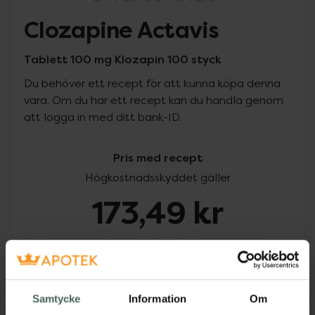
Clozapine Actavis
Tablett 100 mg Klozapin 100 styck
Du behöver ett recept för att kunna köpa denna
vara. Om du har ett recept kan du handla genom
att logga in med ditt bank-ID.
Pris med recept
Högkostnadsskyddet gäller
173,49 kr
I apotek:
173,49 kr
Köp via ditt recept
Samtycke
Information
Om