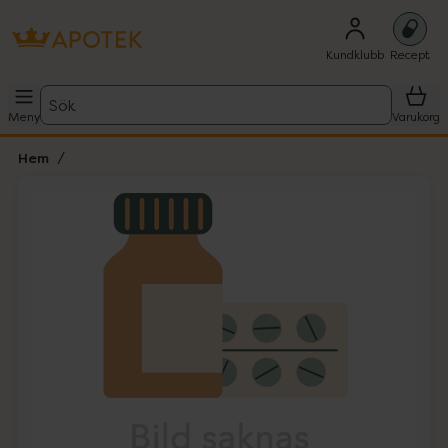
Kundklubb
Recept
Sök
Meny
Varukorg
Hem
Hoppa över Lista
Lista: . Innehåller 1 objekt.