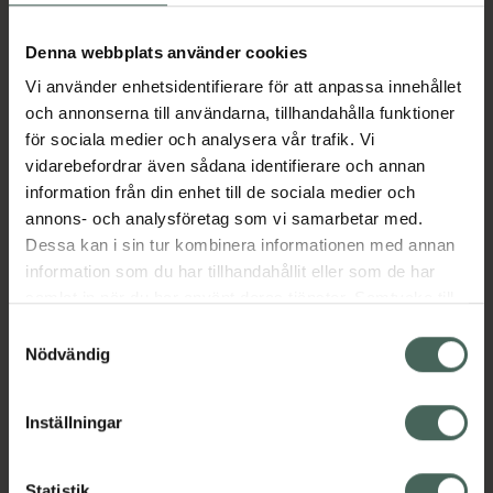
Aktuella erbjudanden
Denna webbplats använder cookies
Vi använder enhetsidentifierare för att anpassa innehållet
Beskrivning
Dölj
och annonserna till användarna, tillhandahålla funktioner
för sociala medier och analysera vår trafik. Vi
vidarebefordrar även sådana identifierare och annan
Läs alltid bipacksedeln innan
information från din enhet till de sociala medier och
användning.
annons- och analysföretag som vi samarbetar med.
EAN:
07046670632557
Dessa kan i sin tur kombinera informationen med annan
information som du har tillhandahållit eller som de har
samlat in när du har använt deras tjänster. Samtycke till
Bipacksedel från FASS
Visa
cookies är frivilligt och du kan när som helst ändra eller
Samtyckesval
återkalla ditt samtycke via webbplatsens
Nödvändig
cookieinställningar. Ett återkallat samtycke påverkar inte
lagligheten av behandling som skett innan återkallelsen.
Inställningar
Kronans Apotek finns här för dig. Du hittar oss från Skåne i
Statistik