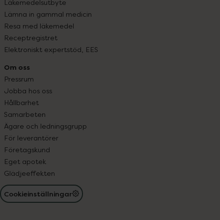
Läkemedelsutbyte
Lämna in gammal medicin
Resa med läkemedel
Receptregistret
Elektroniskt expertstöd, EES
Om oss
Pressrum
Jobba hos oss
Hållbarhet
Samarbeten
Ägare och ledningsgrupp
För leverantörer
Företagskund
Eget apotek
Glädjeeffekten
Cookieinställningar