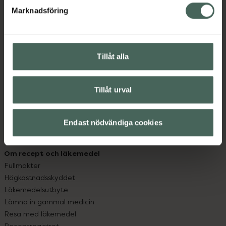
Marknadsföring
Kundservice
Kontakta oss
Vanliga frågor
Tillåt alla
Hitta apotek
Handla tryggt
Leverans, betalning och retur
Tillåt urval
Kundklubb
Sajtens tillgänglighet
Endast nödvändiga cookies
App
Köpvillkor
Om recept och läkemedel
Fullmakter
Högkostnadsskyddet
Läkemedelsutbyte
Lämna in gammal medicin
Resa med läkemedel
Receptregistret