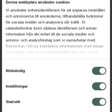
Köp via ditt recept
Denna webbplats använder cookies
Vi använder enhetsidentifierare för att anpassa innehållet
och annonserna till användarna, tillhandahålla funktioner
Aktuella erbjudanden
för sociala medier och analysera vår trafik. Vi
vidarebefordrar även sådana identifierare och annan
information från din enhet till de sociala medier och
Beskrivning
Dölj
annons- och analysföretag som vi samarbetar med.
Dessa kan i sin tur kombinera informationen med annan
EAN:
07340187105055
information som du har tillhandahållit eller som de har
samlat in när du har använt deras tjänster. Samtycke till
cookies är frivilligt och du kan när som helst ändra eller
Samtyckesval
återkalla ditt samtycke via webbplatsens
Nödvändig
cookieinställningar. Ett återkallat samtycke påverkar inte
lagligheten av behandling som skett innan återkallelsen.
Inställningar
Kronans Apotek finns här för dig. Du hittar oss från Skåne i
syd till Lappland i norr, och online i mobilen och på
datorn. Oavsett vem du är så är det vårt uppdrag att
Statistik
hjälpa just dig att må lite bättre. Välkommen att prata
med oss.