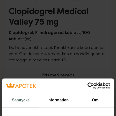
Clopidogrel Medical
Valley 75 mg
Klopidogrel, Filmdragerad tablett, 100
tablett(er)
Du behöver ett recept för att kunna köpa denna
vara. Om du har ett recept kan du handla genom
att logga in med ditt bank-ID.
Pris med recept
Högkostnadsskyddet gäller
676,25 kr
Samtycke
Information
Om
I apotek:
676,25 kr