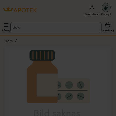
Kundklubb
Recept
Sök
Meny
Varukorg
Hem
Hoppa över Lista
Lista: . Innehåller 1 objekt.