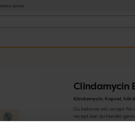
amma priser
Clindamycin 
Klindamycin, Kapsel, hår
Du behöver ett recept för 
recept kan du handla genom
Pr