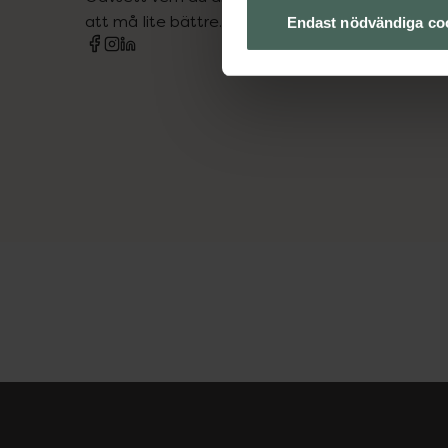
att må lite bättre. Välkommen att prata med os
Endast nödvändiga co