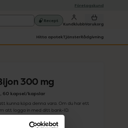
Företagskund
Recept
Kundklubb
Varukorg
Hitta apotek
Tjänster
Rådgivning
Bijon 300 mg
d, 60 kapsel/kapslar
att kunna köpa denna vara. Om du har ett
 att logga in med ditt bank-ID.
is med recept