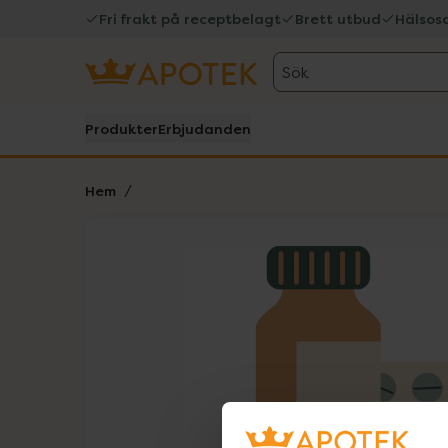
Fri frakt på receptbelagt
Brett utbud
Hälsos
Sök
Produkter
Erbjudanden
Hem
Hoppa över Lista
Lista: . Innehåller 1 objekt.