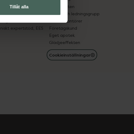
in gammal medicin
Samarbeten
Tillåt alla
med läkemedel
Ägare och ledningsgrupp
registret
För leverantörer
oniskt expertstöd, EES
Företagskund
Eget apotek
Glädjeeffekten
Cookieinställningar