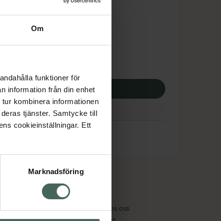
tnadsskyddet gäller
,22 kr
Om
potek:
303,22 kr
andahålla funktioner för
p via ditt recept
n information från din enhet
 tur kombinera informationen
deras tjänster. Samtycke till
ens cookieinställningar. Ett
Marknadsföring
cept och läkemedel
Om oss
kter
Pressrum
tnadsskyddet
Jobba hos oss
edelsutbyte
Hållbarhet