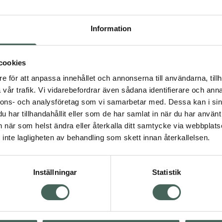
Högkos
303
Information
Dölj
cookies
I a
e för att anpassa innehållet och annonserna till användarna, tillh
Kö
vår trafik. Vi vidarebefordrar även sådana identifierare och anna
nnons- och analysföretag som vi samarbetar med. Dessa kan i sin
har tillhandahållit eller som de har samlat in när du har använt 
an när som helst ändra eller återkalla ditt samtycke via webbplats
Aktuella erbjudanden
inte lagligheten av behandling som skett innan återkallelsen.
Inställningar
Statistik
Kundservice
Om re
ån Skåne i syd
Kontakta oss
Fullma
atorn.
Vanliga frågor
Högkos
lpa just dig
Hitta apotek
Läkem