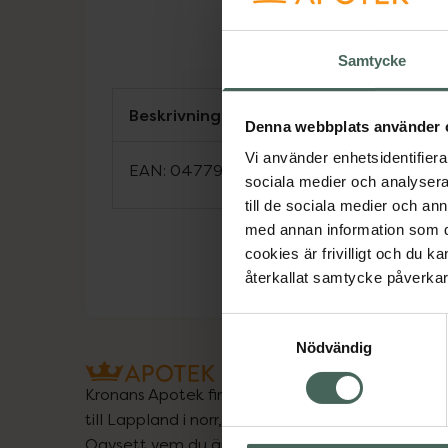
Samtycke
Beskrivning
Denna webbplats använder 
Vi använder enhetsidentifierar
EAN:
04779050100553
sociala medier och analysera 
till de sociala medier och a
med annan information som du 
cookies är frivilligt och du k
återkallat samtycke påverkar 
Samtyckesval
Nödvändig
Kronans Apotek finns här för dig. Du hittar oss fr
till Lappland i norr, och online i mobilen och på d
Oavsett vem du är så är det vårt uppdrag att hjä