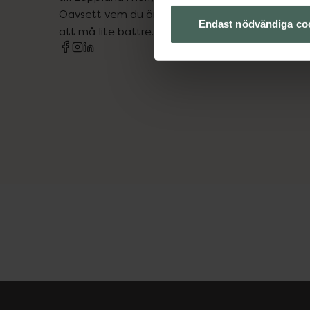
Oavsett vem du är så är det vårt uppdrag att hjä
Endast nödvändiga co
att må lite bättre. Välkommen att prata med os