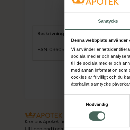
Samtycke
Beskrivning
Denna webbplats använder 
EAN:
03605874194359
Vi använder enhetsidentifierar
sociala medier och analysera 
till de sociala medier och a
med annan information som du 
cookies är frivilligt och du k
återkallat samtycke påverkar 
Samtyckesval
Nödvändig
Kronans Apotek finns här för dig. Du hittar oss fr
till Lappland i norr, och online i mobilen och på d