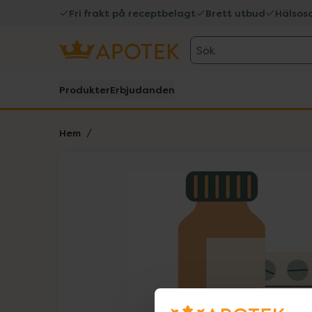
Fri frakt på receptbelagt
Brett utbud
Hälsos
Sök
Produkter
Erbjudanden
Hem
Hoppa över Lista
Lista: . Innehåller 1 objekt.