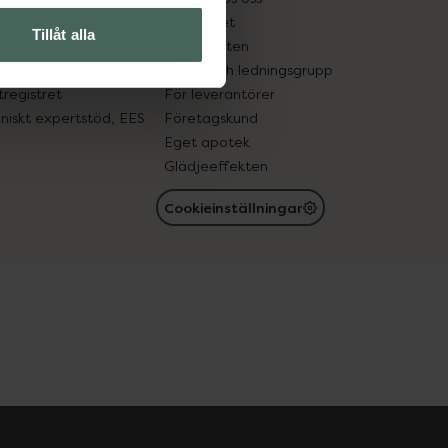
edelsutbyte
Hållbarhet
Tillåt alla
in gammal medicin
Samarbeten
med läkemedel
Ägare och ledningsgrupp
registret
För leverantörer
oniskt expertstöd, EES
Företagskund
Eget apotek
Glädjeeffekten
Cookieinställningar