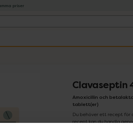
amma priser
Clavaseptin
Amoxicillin och betalakt
tablett(er)
Du behöver ett recept för 
recept kan du handla genom