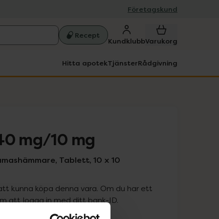
Företagskund
Recept
Kundklubb
Varukorg
Hitta apotek
Tjänster
Rådgivning
 40 mg/10 mg
amashämmare, Tablett, 10 x 10
att kunna köpa denna vara. Om du har ett
 att logga in med ditt bank-ID.