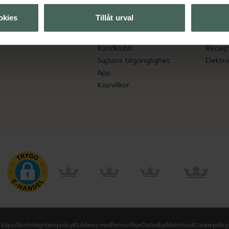
lpa just dig
Hitta apotek
Läkem
okies
Tillåt urval
s.
Handla tryggt
Lämna 
Leverans, betalning och retur
Resa 
Kundklubb
Recept
Sajtens tillgänglighet
Elektr
App
Köpvillkor
Köpvillkor
Integritetspolicy
Klubbens medlemsvillkor
Dataskyddsombud
Cookiepolicy