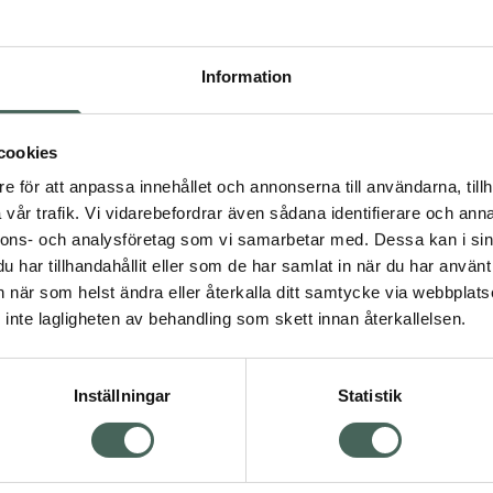
Pr
Högkostna
Information
252
Dölj
cookies
I 
e för att anpassa innehållet och annonserna till användarna, tillh
vår trafik. Vi vidarebefordrar även sådana identifierare och anna
Kö
nnons- och analysföretag som vi samarbetar med. Dessa kan i sin
har tillhandahållit eller som de har samlat in när du har använt 
an när som helst ändra eller återkalla ditt samtycke via webbplats
Aktuella erbjudanden
inte lagligheten av behandling som skett innan återkallelsen.
Inställningar
Statistik
Kundservice
Om re
ån Skåne i syd
Kontakta oss
Fullma
atorn.
Vanliga frågor
Högkos