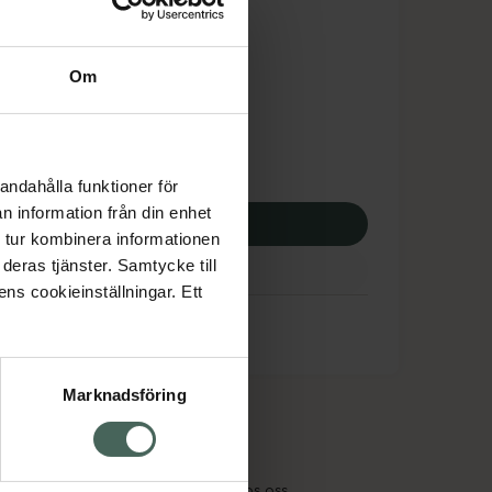
is med recept
dsskyddet gäller inte
Om
,25 kr
apotek:
252,25 kr
andahålla funktioner för
n information från din enhet
p via ditt recept
 tur kombinera informationen
deras tjänster. Samtycke till
ens cookieinställningar. Ett
Marknadsföring
cept och läkemedel
Om oss
kter
Pressrum
tnadsskyddet
Jobba hos oss