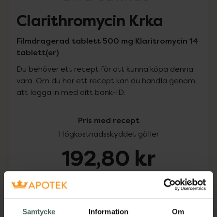
Clarithromycin Krka
Filmdragerad tablett 500 mg Klaritromycin 14
tablett(er)
Du behöver ett recept för att kunna köpa denna
vara. Om du har ett recept kan du handla genom
att logga in med ditt bank-ID.
Pris med recept
Högkostnadsskyddet gäller
192,80 kr
I apotek:
192,80 kr
Köp via ditt recept
Samtycke
Information
Om