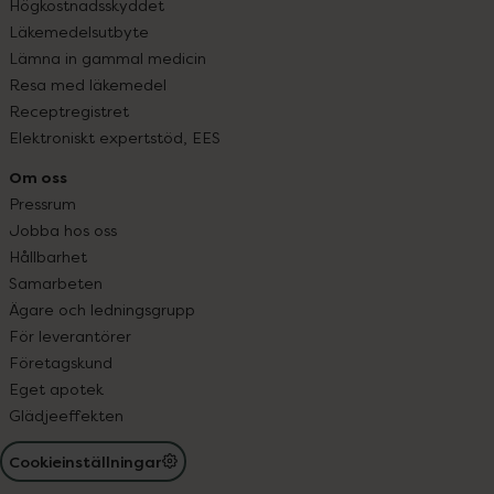
Högkostnadsskyddet
Läkemedelsutbyte
Lämna in gammal medicin
Resa med läkemedel
Receptregistret
Elektroniskt expertstöd, EES
Om oss
Pressrum
Jobba hos oss
Hållbarhet
Samarbeten
Ägare och ledningsgrupp
För leverantörer
Företagskund
Eget apotek
Glädjeeffekten
Cookieinställningar