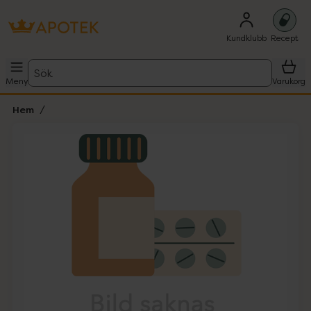
Kundklubb
Recept
Sök
Meny
Varukorg
Hem
Hoppa över Lista
Lista: . Innehåller 1 objekt.