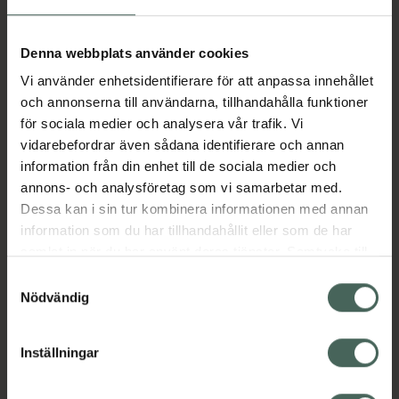
Aktuella erbjudanden
Denna webbplats använder cookies
Vi använder enhetsidentifierare för att anpassa innehållet
Beskrivning
Dölj
och annonserna till användarna, tillhandahålla funktioner
för sociala medier och analysera vår trafik. Vi
vidarebefordrar även sådana identifierare och annan
Läs alltid bipacksedeln innan
information från din enhet till de sociala medier och
användning.
annons- och analysföretag som vi samarbetar med.
Dessa kan i sin tur kombinera informationen med annan
EAN:
07046261983617
information som du har tillhandahållit eller som de har
samlat in när du har använt deras tjänster. Samtycke till
cookies är frivilligt och du kan när som helst ändra eller
Bipacksedel från FASS
Visa
Samtyckesval
återkalla ditt samtycke via webbplatsens
Nödvändig
cookieinställningar. Ett återkallat samtycke påverkar inte
lagligheten av behandling som skett innan återkallelsen.
Inställningar