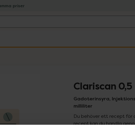
amma priser
Clariscan 0,
Gadoterinsyra, Injektionsv
milliliter
Du behöver ett recept för 
recept kan du handla genom