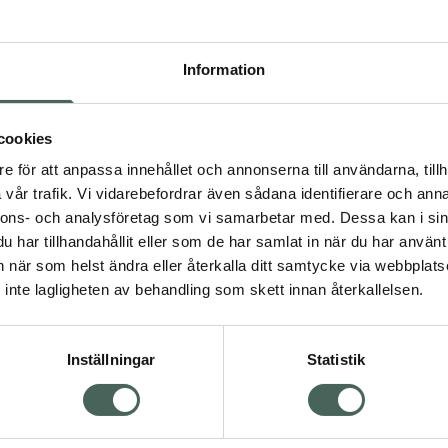
Pr
Högkostna
Information
559
Dölj
cookies
I a
e för att anpassa innehållet och annonserna till användarna, tillh
vår trafik. Vi vidarebefordrar även sådana identifierare och anna
Kö
nnons- och analysföretag som vi samarbetar med. Dessa kan i sin
har tillhandahållit eller som de har samlat in när du har använt 
Visa
an när som helst ändra eller återkalla ditt samtycke via webbplats
Aktuella erbjudanden
inte lagligheten av behandling som skett innan återkallelsen.
Inställningar
Statistik
Kundservice
Om re
ån Skåne i syd
Kontakta oss
Fullma
atorn.
Vanliga frågor
Högkos