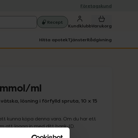
Företagskund
Recept
Kundklubb
Varukorg
Hitta apotek
Tjänster
Rådgivning
5 mmol/ml
ätska, lösning i förfylld spruta, 10 x 15
att kunna köpa denna vara. Om du har ett
 att logga in med ditt bank-ID.