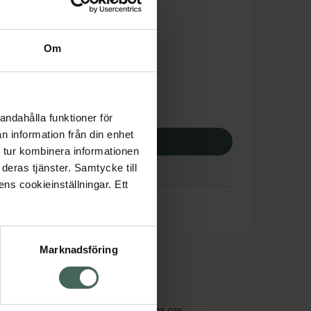
is med recept
dsskyddet gäller inte
Om
3,50 kr
potek:
5593,50 kr
andahålla funktioner för
n information från din enhet
p via ditt recept
 tur kombinera informationen
deras tjänster. Samtycke till
ens cookieinställningar. Ett
Marknadsföring
cept och läkemedel
Om oss
kter
Pressrum
tnadsskyddet
Jobba hos oss