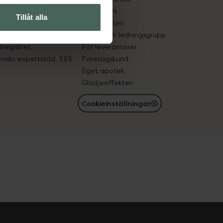
edelsutbyte
Hållbarhet
Tillåt alla
in gammal medicin
Samarbeten
med läkemedel
Ägare och ledningsgrupp
registret
För leverantörer
oniskt expertstöd, EES
Företagskund
Eget apotek
Glädjeeffekten
Cookieinställningar