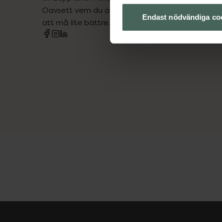
Oavsett vem du är så är det vårt uppdrag att hjä
Endast nödvändiga co
att må lite bättre. Välkommen att prata med os