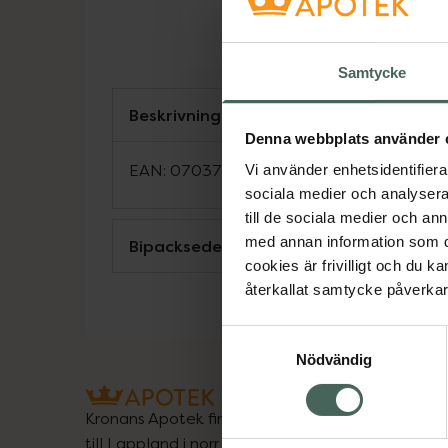
Samtycke
Beskrivning
Denna webbplats använder 
EAN:
07037960640802
Vi använder enhetsidentifierar
sociala medier och analysera 
till de sociala medier och a
med annan information som du 
Bipacksedel från FASS
cookies är frivilligt och du k
återkallat samtycke påverkar 
Samtyckesval
Nödvändig
Kronans Apotek finns här för dig. Du hittar oss fr
till Lappland i norr, och online i mobilen och på d