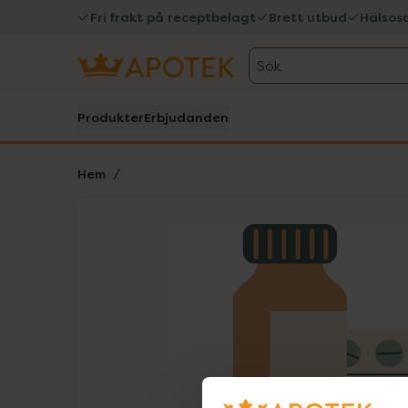
Fri frakt på receptbelagt
Brett utbud
Hälsos
Sök
Produkter
Erbjudanden
Hem
Hoppa över Lista
Lista: . Innehåller 1 objekt.