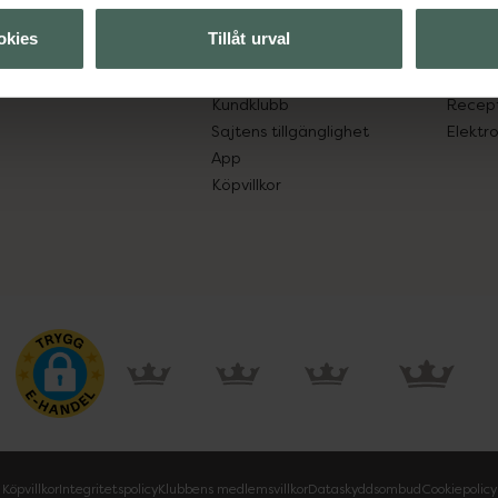
lpa just dig
Hitta apotek
Läkem
okies
Tillåt urval
s.
Handla tryggt
Lämna 
Leverans, betalning och retur
Resa 
Kundklubb
Recept
Sajtens tillgänglighet
Elektr
App
Köpvillkor
Köpvillkor
Integritetspolicy
Klubbens medlemsvillkor
Dataskyddsombud
Cookiepolicy