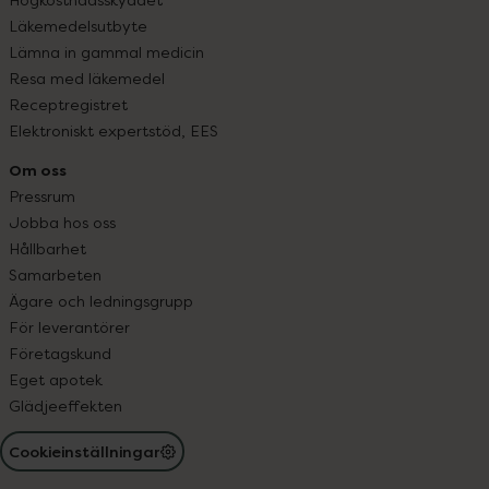
Läkemedelsutbyte
Lämna in gammal medicin
Resa med läkemedel
Receptregistret
Elektroniskt expertstöd, EES
Om oss
Pressrum
Jobba hos oss
Hållbarhet
Samarbeten
Ägare och ledningsgrupp
För leverantörer
Företagskund
Eget apotek
Glädjeeffekten
Cookieinställningar