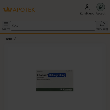
Kundklubb
Recept
Sök
Meny
Varukorg
Hem
Hoppa över Lista
Lista: . Innehåller 1 objekt.