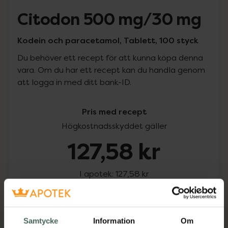
Citodon 500 mg/30 mg
Kodein och paracetamol, Tablett, 100 styck
Du behöver ett recept för att kunna köpa denna
vara. Om du har ett recept kan du handla genom
att logga in med ditt bank-ID.
Pris med recept
Högkostnadsskyddet gäller
127,58 kr
I apotek:
127,58 kr
Köp via ditt recept
Samtycke
Information
Om