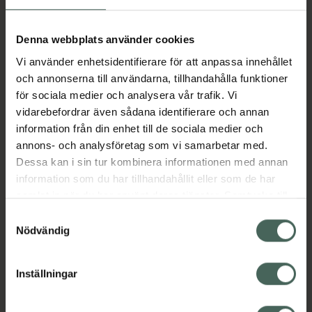
Fler produkter från Citodon
Aktuella erbjudanden
Denna webbplats använder cookies
Vi använder enhetsidentifierare för att anpassa innehållet
Beskrivning
Dölj
och annonserna till användarna, tillhandahålla funktioner
för sociala medier och analysera vår trafik. Vi
vidarebefordrar även sådana identifierare och annan
Läs alltid bipacksedeln innan
information från din enhet till de sociala medier och
användning.
annons- och analysföretag som vi samarbetar med.
EAN:
07046265299660
Dessa kan i sin tur kombinera informationen med annan
information som du har tillhandahållit eller som de har
samlat in när du har använt deras tjänster. Samtycke till
cookies är frivilligt och du kan när som helst ändra eller
Bipacksedel från FASS
Visa
Samtyckesval
återkalla ditt samtycke via webbplatsens
Nödvändig
cookieinställningar. Ett återkallat samtycke påverkar inte
lagligheten av behandling som skett innan återkallelsen.
Inställningar
Kronans Apotek finns här för dig. Du hittar oss från Skåne i