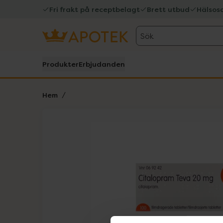
Fri frakt på receptbelagt
Brett utbud
Hälsos
Sök
Produkter
Erbjudanden
Hem
Hoppa över Lista
Lista: . Innehåller 1 objekt.