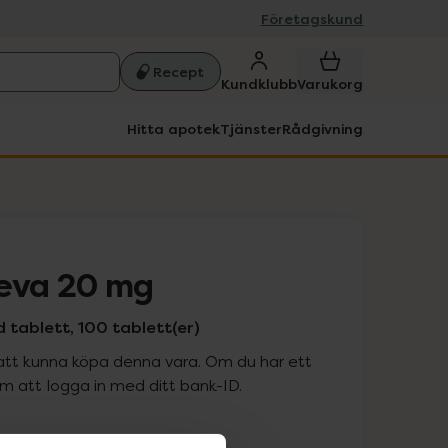
Företagskund
Recept
Kundklubb
Varukorg
Hitta apotek
Tjänster
Rådgivning
Teva 20 mg
 tablett, 100 tablett(er)
att kunna köpa denna vara. Om du har ett
 att logga in med ditt bank-ID.
is med recept