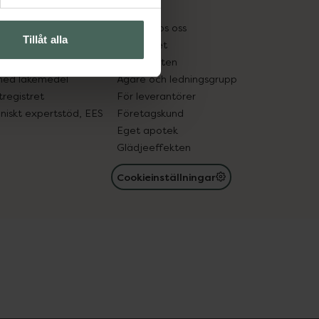
kter
Pressrum
tnadsskyddet
Jobba hos oss
Tillåt alla
edelsutbyte
Hållbarhet
in gammal medicin
Samarbeten
med läkemedel
Ägare och ledningsgrupp
registret
För leverantörer
oniskt expertstöd, EES
Företagskund
Eget apotek
Glädjeeffekten
Cookieinställningar