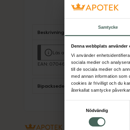
Samtycke
Beskrivning
Denna webbplats använder 
Läs alltid bipacksedeln innan använ
Vi använder enhetsidentifierar
sociala medier och analysera 
EAN:
07046260481527
till de sociala medier och a
med annan information som du 
cookies är frivilligt och du k
Bipacksedel från FASS
återkallat samtycke påverkar 
Samtyckesval
Nödvändig