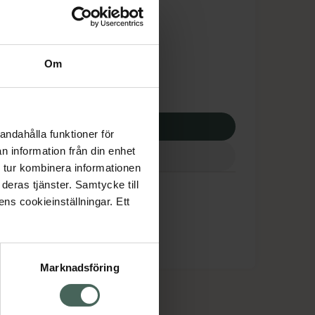
tnadsskyddet gäller
1,49 kr
Om
apotek:
181,49 kr
p via ditt recept
andahålla funktioner för
n information från din enhet
 tur kombinera informationen
deras tjänster. Samtycke till
ens cookieinställningar. Ett
Marknadsföring
cept och läkemedel
Om oss