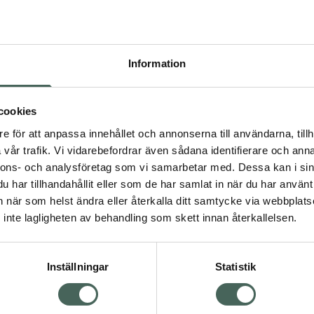
Högkos
18
Information
Dölj
I 
cookies
Kö
dning.
e för att anpassa innehållet och annonserna till användarna, tillh
vår trafik. Vi vidarebefordrar även sådana identifierare och anna
nnons- och analysföretag som vi samarbetar med. Dessa kan i sin
Aktuella erbjudanden
har tillhandahållit eller som de har samlat in när du har använt 
an när som helst ändra eller återkalla ditt samtycke via webbplats
Visa
inte lagligheten av behandling som skett innan återkallelsen.
Inställningar
Statistik
Kundservice
Om re