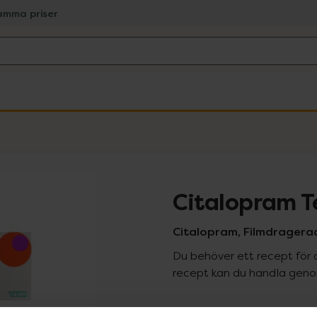
amma priser
Citalopram 
Citalopram, Filmdragerad
Du behöver ett recept för 
recept kan du handla genom
Pr