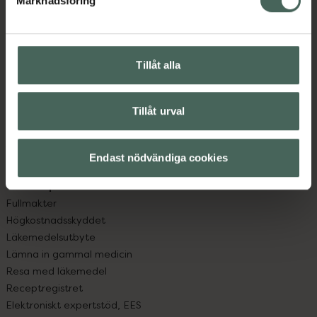
Marknadsföring
Kundservice
Kontakta oss
Vanliga frågor
Hitta apotek
Tillåt alla
Handla tryggt
Leverans, betalning och retur
Kundklubb
Tillåt urval
Sajtens tillgänglighet
App
Endast nödvändiga cookies
Köpvillkor
Om recept och läkemedel
Fullmakter
Högkostnadsskyddet
Läkemedelsutbyte
Lämna in gammal medicin
Resa med läkemedel
Receptregistret
Elektroniskt expertstöd, EES