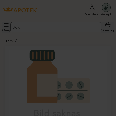
Kundklubb
Recept
Sök
Meny
Varukorg
Hem
Hoppa över Lista
Lista: . Innehåller 1 objekt.