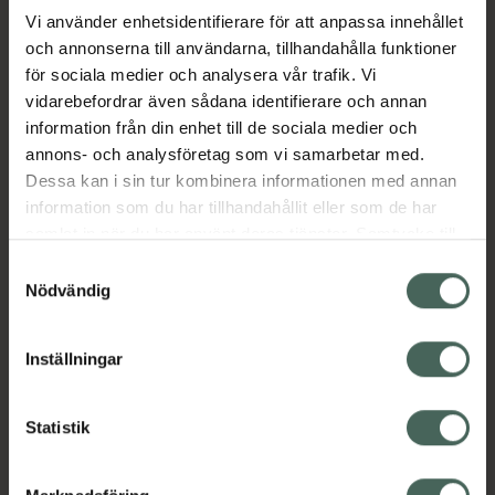
Vi använder enhetsidentifierare för att anpassa innehållet
och annonserna till användarna, tillhandahålla funktioner
Aktuella erbjudanden
för sociala medier och analysera vår trafik. Vi
vidarebefordrar även sådana identifierare och annan
Beskrivning
Dölj
information från din enhet till de sociala medier och
annons- och analysföretag som vi samarbetar med.
EAN:
07350124338477
Dessa kan i sin tur kombinera informationen med annan
information som du har tillhandahållit eller som de har
samlat in när du har använt deras tjänster. Samtycke till
cookies är frivilligt och du kan när som helst ändra eller
Samtyckesval
återkalla ditt samtycke via webbplatsens
Nödvändig
cookieinställningar. Ett återkallat samtycke påverkar inte
Kronans Apotek finns här för dig. Du hittar oss från Skåne i
lagligheten av behandling som skett innan återkallelsen.
Inställningar
syd till Lappland i norr, och online i mobilen och på
datorn. Oavsett vem du är så är det vårt uppdrag att
hjälpa just dig att må lite bättre. Välkommen att prata
Statistik
med oss.