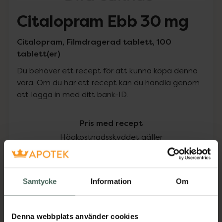
Citalopram Ebb 30 mg
Citalopram, Filmdragerad tablett, 100
tablett(er)
Du behöver ett recept för att kunna köpa denna
vara. Om du har ett recept kan du handla genom
att logga in med ditt bank-ID.
Pris med recept
Högkostnadsskyddet gäller
433,33 kr
Samtycke
Information
Om
I apotek:
433,33 kr
Köp via ditt recept
Denna webbplats använder cookies