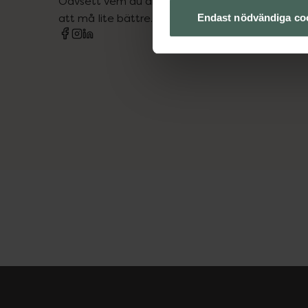
Oavsett vem du är så är det vårt uppdrag att hjä
att må lite bättre. Välkommen att prata med os
Endast nödvändiga co