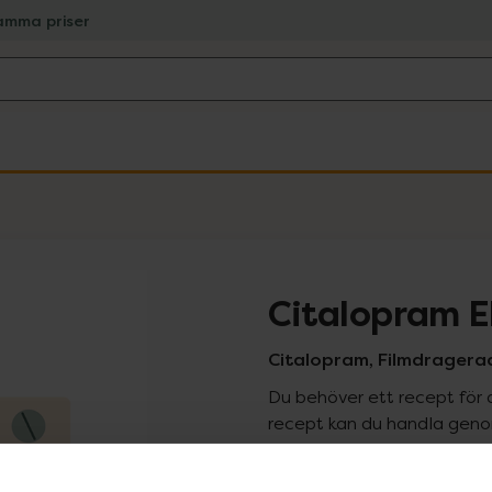
amma priser
Citalopram 
Citalopram, Filmdragerad
Du behöver ett recept för 
recept kan du handla genom
Pr