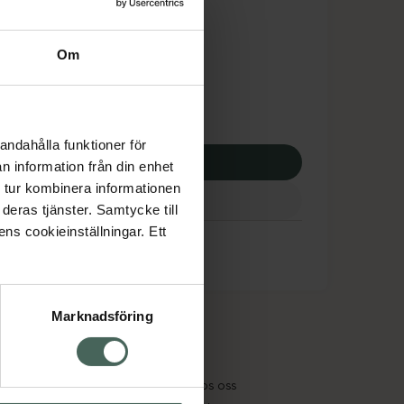
tnadsskyddet gäller
,96 kr
Om
apotek:
163,96 kr
andahålla funktioner för
p via ditt recept
n information från din enhet
 tur kombinera informationen
deras tjänster. Samtycke till
ens cookieinställningar. Ett
Marknadsföring
cept och läkemedel
Om oss
kter
Pressrum
tnadsskyddet
Jobba hos oss