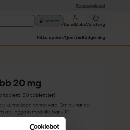
Företagskund
Recept
Kundklubb
Varukorg
Hitta apotek
Tjänster
Rådgivning
Ebb 20 mg
 tablett, 30 tablett(er)
att kunna köpa denna vara. Om du har ett
 att logga in med ditt bank-ID.
is med recept