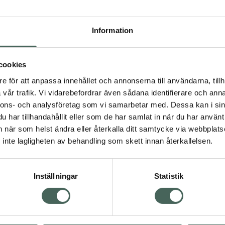
Högkos
163
Information
Dölj
cookies
I 
e för att anpassa innehållet och annonserna till användarna, tillh
Kö
dning.
vår trafik. Vi vidarebefordrar även sådana identifierare och anna
nnons- och analysföretag som vi samarbetar med. Dessa kan i sin
har tillhandahållit eller som de har samlat in när du har använt 
Aktuella erbjudanden
an när som helst ändra eller återkalla ditt samtycke via webbplats
inte lagligheten av behandling som skett innan återkallelsen.
Inställningar
Statistik
Kundservice
Om re
ån Skåne i syd
Kontakta oss
Fullma
atorn.
Vanliga frågor
Högkos