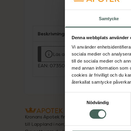
Samtycke
Beskrivning
Denna webbplats använder 
Vi använder enhetsidentifierar
Läs alltid bipacksedeln innan använ
sociala medier och analysera 
till de sociala medier och a
EAN:
07350096047674
med annan information som du 
cookies är frivilligt och du k
återkallat samtycke påverkar 
Samtyckesval
Nödvändig
Kronans Apotek finns här för dig. Du hittar oss fr
till Lappland i norr, och online i mobilen och på d