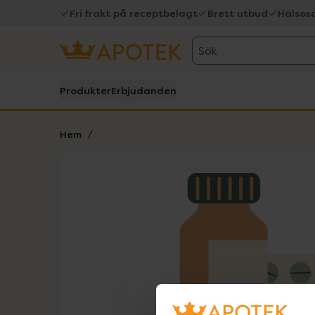
Fri frakt på receptbelagt
Brett utbud
Hälsos
Sök
Produkter
Erbjudanden
Hem
Hoppa över Lista
Lista: . Innehåller 1 objekt.