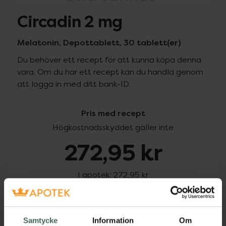
Circadin 2 mg
Melatonin, Depottablett, 30 tablett(er)
Du behöver ett recept för att kunna köpa denna
vara. Om du har ett recept kan du handla genom
att logga in med ditt bank-ID.
Pris med recept
Högkostnadsskyddet gäller inte
272,95 kr
I apotek:
272,95 kr
Köp via ditt recept
Samtycke
Information
Om