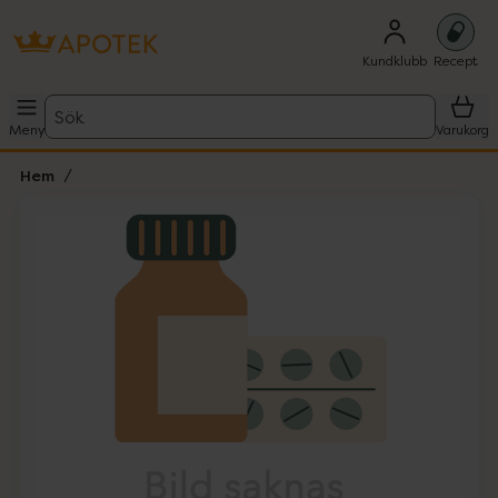
Kundklubb
Recept
Sök
Meny
Varukorg
Hem
Hoppa över Lista
Lista: . Innehåller 1 objekt.