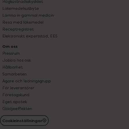
Högkostnadsskyddet
Läkemedelsutbyte
Lämna in gammal medicin
Resa med läkemedel
Receptregistret
Elektroniskt expertstöd, EES
Om oss
Pressrum
Jobba hos oss
Hållbarhet
Samarbeten
Ägare och ledningsgrupp
För leverantörer
Företagskund
Eget apotek
Glädjeeffekten
Cookieinställningar