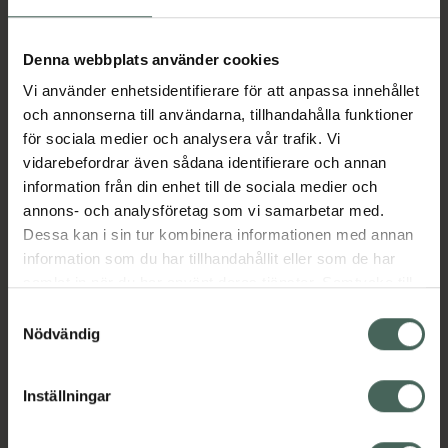
Fler produkter från Circadin
Aktuella erbjudanden
Denna webbplats använder cookies
Vi använder enhetsidentifierare för att anpassa innehållet
Beskrivning
Dölj
och annonserna till användarna, tillhandahålla funktioner
för sociala medier och analysera vår trafik. Vi
vidarebefordrar även sådana identifierare och annan
Läs alltid bipacksedeln innan
information från din enhet till de sociala medier och
användning.
annons- och analysföretag som vi samarbetar med.
Dessa kan i sin tur kombinera informationen med annan
EAN:
05714221007247
information som du har tillhandahållit eller som de har
samlat in när du har använt deras tjänster. Samtycke till
cookies är frivilligt och du kan när som helst ändra eller
Bipacksedel från FASS
Visa
Samtyckesval
återkalla ditt samtycke via webbplatsens
Nödvändig
cookieinställningar. Ett återkallat samtycke påverkar inte
lagligheten av behandling som skett innan återkallelsen.
Inställningar