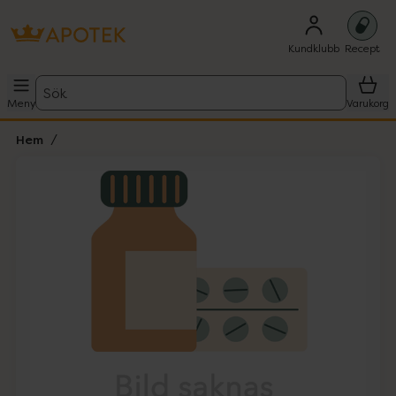
Kundklubb
Recept
Sök
Meny
Varukorg
Hem
Hoppa över Lista
Lista: . Innehåller 1 objekt.