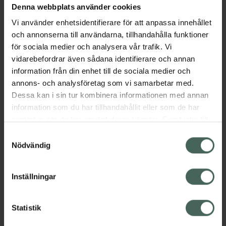
Denna webbplats använder cookies
Aktuella erbjudanden
Vi använder enhetsidentifierare för att anpassa innehållet
och annonserna till användarna, tillhandahålla funktioner
Beskrivning
Dölj
för sociala medier och analysera vår trafik. Vi
vidarebefordrar även sådana identifierare och annan
information från din enhet till de sociala medier och
Läs alltid bipacksedeln innan
annons- och analysföretag som vi samarbetar med.
användning.
Dessa kan i sin tur kombinera informationen med annan
EAN:
00704626027734
information som du har tillhandahållit eller som de har
samlat in när du har använt deras tjänster. Samtycke till
cookies är frivilligt och du kan när som helst ändra eller
Samtyckesval
återkalla ditt samtycke via webbplatsens
Nödvändig
cookieinställningar. Ett återkallat samtycke påverkar inte
lagligheten av behandling som skett innan återkallelsen.
Inställningar
Kronans Apotek finns här för dig. Du hittar oss från Skåne i
syd till Lappland i norr, och online i mobilen och på
datorn. Oavsett vem du är så är det vårt uppdrag att
Statistik
hjälpa just dig att må lite bättre. Välkommen att prata