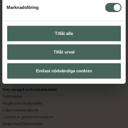
med oss.
Marknadsföring
Kundservice
Kontakta oss
Vanliga frågor
Tillåt alla
Hitta apotek
Handla tryggt
Leverans, betalning och retur
Tillåt urval
Kundklubb
Sajtens tillgänglighet
Endast nödvändiga cookies
App
Köpvillkor
Om recept och läkemedel
Fullmakter
Högkostnadsskyddet
Läkemedelsutbyte
Lämna in gammal medicin
Resa med läkemedel