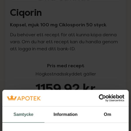
Ciqorin
Kapsel, mjuk 100 mg Ciklosporin 50 styck
Du behöver ett recept för att kunna köpa denna
vara. Om du har ett recept kan du handla genom
att logga in med ditt bank-ID.
Pris med recept
Högkostnadsskyddet gäller
1159,92 kr
I apotek:
1159,92 kr
Samtycke
Information
Om
Köp via ditt recept