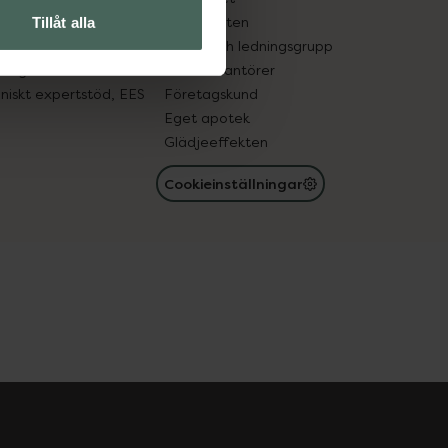
in gammal medicin
Samarbeten
Tillåt alla
med läkemedel
Ägare och ledningsgrupp
registret
För leverantörer
oniskt expertstöd, EES
Företagskund
Eget apotek
Glädjeeffekten
Cookieinställningar