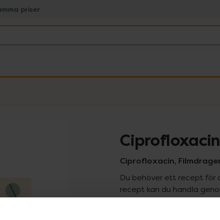
amma priser
Ciprofloxaci
Ciprofloxacin, Filmdrager
Du behöver ett recept för 
recept kan du handla genom
Pr