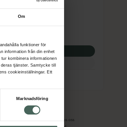
tnadsskyddet gäller
,36 kr
Om
apotek:
109,36 kr
andahålla funktioner för
p via ditt recept
n information från din enhet
 tur kombinera informationen
deras tjänster. Samtycke till
ens cookieinställningar. Ett
Marknadsföring
cept och läkemedel
Om oss
kter
Pressrum
tnadsskyddet
Jobba hos oss
edelsutbyte
Hållbarhet