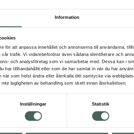
Högkos
109
Information
Dölj
cookies
I 
e för att anpassa innehållet och annonserna till användarna, tillh
Kö
vår trafik. Vi vidarebefordrar även sådana identifierare och anna
nnons- och analysföretag som vi samarbetar med. Dessa kan i sin
har tillhandahållit eller som de har samlat in när du har använt 
an när som helst ändra eller återkalla ditt samtycke via webbplats
Aktuella erbjudanden
inte lagligheten av behandling som skett innan återkallelsen.
Inställningar
Statistik
Kundservice
Om re
ån Skåne i syd
Kontakta oss
Fullma
atorn.
Vanliga frågor
Högkos
lpa just dig
Hitta apotek
Läkem