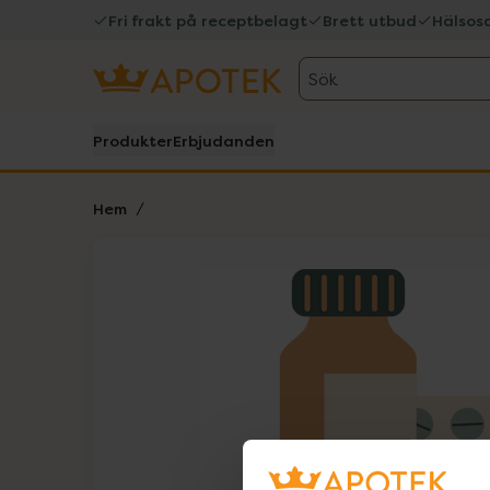
Fri frakt på receptbelagt
Brett utbud
Hälsos
Sök
Produkter
Erbjudanden
Hem
Hoppa över Lista
Lista: . Innehåller 1 objekt.