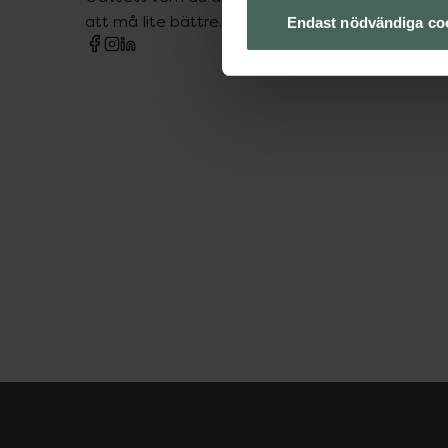
att må lite bättre. Välkommen att prata med os
Endast nödvändiga co