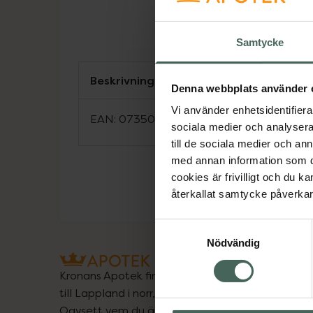
Samtycke
Beskrivning
Denna webbplats använder 
Vi använder enhetsidentifierar
EAN:
07350124337937
sociala medier och analysera 
till de sociala medier och a
med annan information som du 
cookies är frivilligt och du k
återkallat samtycke påverkar 
Samtyckesval
Nödvändig
Kronans Apotek finns här för dig. Du hittar oss fr
till Lappland i norr, och online i mobilen och på d
Oavsett vem du är så är det vårt uppdrag att hjä