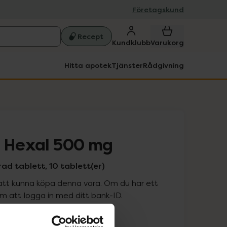
Företagskund
Recept
Kundklubb
Varukorg
Hitta apotek
Tjänster
Rådgivning
n Hexal 500 mg
ad tablett, 10 tablett(er)
att kunna köpa denna vara. Om du har ett
 att logga in med ditt bank-ID.
is med recept