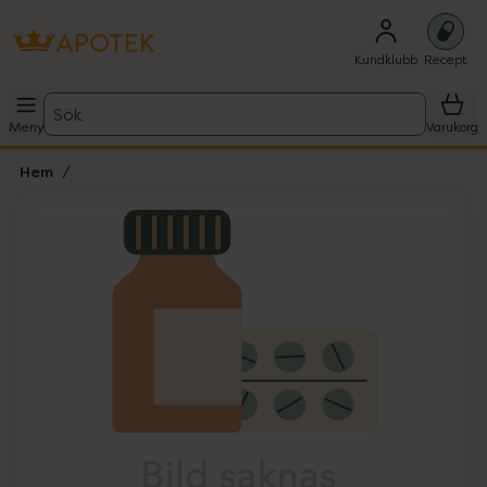
Kundklubb
Recept
Sök
Meny
Varukorg
Hem
Hoppa över Lista
Lista: . Innehåller 1 objekt.