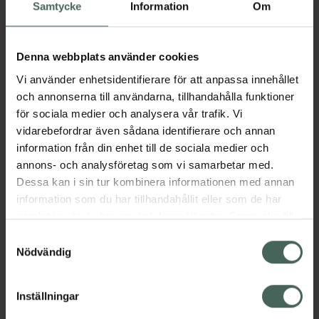
Köp via ditt recept
Samtycke
Information
Om
Denna webbplats använder cookies
Aktuella erbjudanden
Vi använder enhetsidentifierare för att anpassa innehållet
och annonserna till användarna, tillhandahålla funktioner
Beskrivning
Dölj
för sociala medier och analysera vår trafik. Vi
vidarebefordrar även sådana identifierare och annan
information från din enhet till de sociala medier och
Läs alltid bipacksedeln innan
annons- och analysföretag som vi samarbetar med.
användning.
Dessa kan i sin tur kombinera informationen med annan
EAN:
05055565704981
information som du har tillhandahållit eller som de har
samlat in när du har använt deras tjänster. Samtycke till
cookies är frivilligt och du kan när som helst ändra eller
Samtyckesval
återkalla ditt samtycke via webbplatsens
Nödvändig
Bipacksedel från FASS
Visa
cookieinställningar. Ett återkallat samtycke påverkar inte
lagligheten av behandling som skett innan återkallelsen.
Inställningar