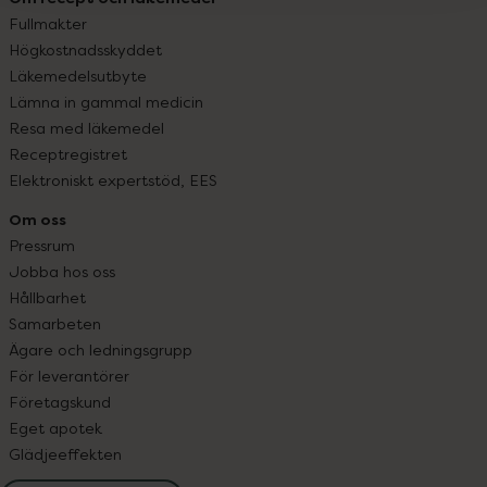
Fullmakter
Högkostnadsskyddet
Läkemedelsutbyte
Lämna in gammal medicin
Resa med läkemedel
Receptregistret
Elektroniskt expertstöd, EES
Om oss
Pressrum
Jobba hos oss
Hållbarhet
Samarbeten
Ägare och ledningsgrupp
För leverantörer
Företagskund
Eget apotek
Glädjeeffekten