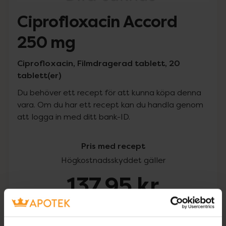
Ciprofloxacin Accord
250 mg
Ciprofloxacin, Filmdragerad tablett, 20
tablett(er)
Du behöver ett recept för att kunna köpa denna
vara. Om du har ett recept kan du handla genom
att logga in med ditt bank-ID.
Pris med recept
Högkostnadsskyddet gäller
137,95 kr
I apotek:
137,95 kr