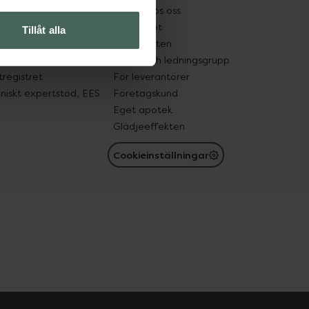
tnadsskyddet
Jobba hos oss
edelsutbyte
Hållbarhet
Tillåt alla
in gammal medicin
Samarbeten
med läkemedel
Ägare och ledningsgrupp
registret
För leverantörer
oniskt expertstöd, EES
Företagskund
Eget apotek
Glädjeeffekten
Cookieinställningar