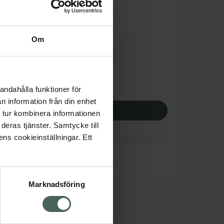
is med recept
tnadsskyddet gäller
Om
,90 kr
apotek:
162,90 kr
andahålla funktioner för
n information från din enhet
p via ditt recept
 tur kombinera informationen
deras tjänster. Samtycke till
ens cookieinställningar. Ett
Marknadsföring
cept och läkemedel
Om oss
kter
Pressrum