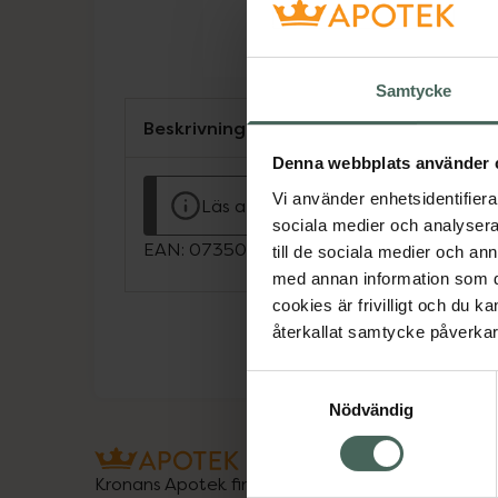
Samtycke
Beskrivning
Denna webbplats använder 
Vi använder enhetsidentifierar
Läs alltid bipacksedeln innan använ
sociala medier och analysera 
EAN:
07350124331676
till de sociala medier och a
med annan information som du 
cookies är frivilligt och du k
återkallat samtycke påverkar 
Samtyckesval
Nödvändig
Kronans Apotek finns här för dig. Du hittar oss fr