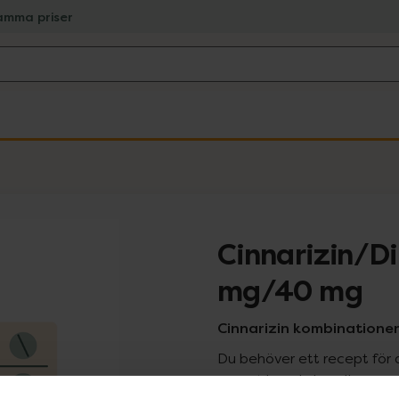
amma priser
Cinnarizin/D
mg/40 mg
Cinnarizin kombinationer,
Du behöver ett recept för 
recept kan du handla genom