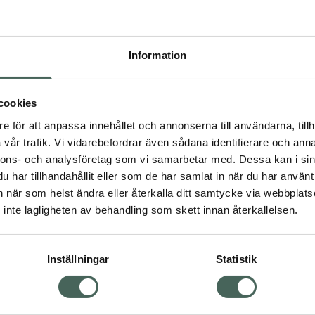
Pr
Högkos
Information
162
Dölj
cookies
I 
e för att anpassa innehållet och annonserna till användarna, tillh
dning.
vår trafik. Vi vidarebefordrar även sådana identifierare och anna
Kö
nnons- och analysföretag som vi samarbetar med. Dessa kan i sin
har tillhandahållit eller som de har samlat in när du har använt 
an när som helst ändra eller återkalla ditt samtycke via webbplats
Aktuella erbjudanden
inte lagligheten av behandling som skett innan återkallelsen.
Inställningar
Statistik
Kundservice
Om re
ån Skåne i syd
Kontakta oss
Fullma