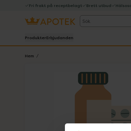
Fri frakt på receptbelagt
Brett utbud
Hälsos
Sök
Produkter
Erbjudanden
Hem
Hoppa över Lista
Lista: . Innehåller 1 objekt.