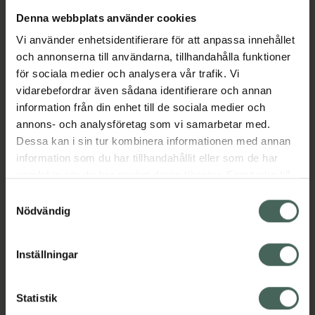
Denna webbplats använder cookies
Aktuella erbjudanden
Vi använder enhetsidentifierare för att anpassa innehållet
och annonserna till användarna, tillhandahålla funktioner
Beskrivning
Dölj
för sociala medier och analysera vår trafik. Vi
vidarebefordrar även sådana identifierare och annan
information från din enhet till de sociala medier och
Läs alltid bipacksedeln innan
annons- och analysföretag som vi samarbetar med.
användning.
Dessa kan i sin tur kombinera informationen med annan
information som du har tillhandahållit eller som de har
EAN:
07046264022771
samlat in när du har använt deras tjänster. Samtycke till
cookies är frivilligt och du kan när som helst ändra eller
Samtyckesval
återkalla ditt samtycke via webbplatsens
Nödvändig
cookieinställningar. Ett återkallat samtycke påverkar inte
lagligheten av behandling som skett innan återkallelsen.
Inställningar
Kronans Apotek finns här för dig. Du hittar oss från Skåne i
syd till Lappland i norr, och online i mobilen och på
Statistik
datorn. Oavsett vem du är så är det vårt uppdrag att