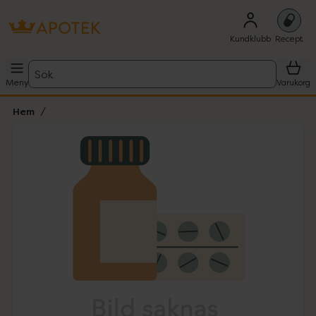
Kundklubb
Recept
Sök
Meny
Varukorg
Hem
Hoppa över Lista
Lista: . Innehåller 1 objekt.