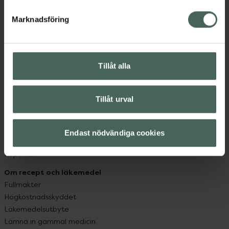
hjälpa just dig att må lite bättre. Välkommen att prata
med oss.
Marknadsföring
Kundservice
Kontakta oss
Tillåt alla
Vanliga frågor
Hitta apotek
Handla tryggt
Tillåt urval
Leverans, betalning och retur
Kundklubb
Sajtens tillgänglighet
Endast nödvändiga cookies
App
Köpvillkor
Om recept och läkemedel
Fullmakter
Högkostnadsskyddet
Läkemedelsutbyte
Lämna in gammal medicin