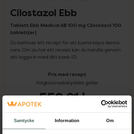
Cilostazol Ebb
Tablett Ebb Medical AB 100 mg Cilostazol 100
tablett(er)
Du behöver ett recept för att kunna köpa denna
vara. Om du har ett recept kan du handla genom
att logga in med ditt bank-ID.
Pris med recept
Högkostnadsskyddet gäller
559,21 kr
I apotek:
559,21 kr
Samtycke
Information
Om
Köp via ditt recept