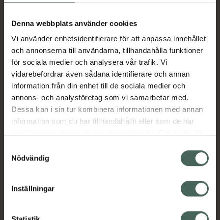
Aktuella erbjudanden
Denna webbplats använder cookies
Vi använder enhetsidentifierare för att anpassa innehållet
Beskrivning
Dölj
och annonserna till användarna, tillhandahålla funktioner
för sociala medier och analysera vår trafik. Vi
vidarebefordrar även sådana identifierare och annan
Läs alltid bipacksedeln innan
information från din enhet till de sociala medier och
användning.
annons- och analysföretag som vi samarbetar med.
EAN:
07046260170131
Dessa kan i sin tur kombinera informationen med annan
information som du har tillhandahållit eller som de har
samlat in när du har använt deras tjänster. Samtycke till
Bipacksedel från FASS
Visa
cookies är frivilligt och du kan när som helst ändra eller
Samtyckesval
återkalla ditt samtycke via webbplatsens
Nödvändig
cookieinställningar. Ett återkallat samtycke påverkar inte
lagligheten av behandling som skett innan återkallelsen.
Inställningar
Kronans Apotek finns här för dig. Du hittar oss från Skåne i
Statistik