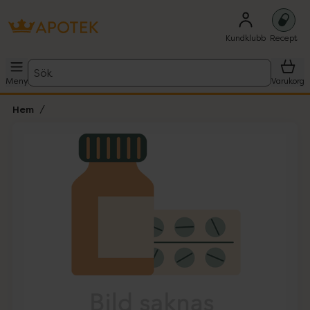
Kundklubb
Recept
Sök
Meny
Varukorg
Hem
Hoppa över Lista
Lista: . Innehåller 1 objekt.