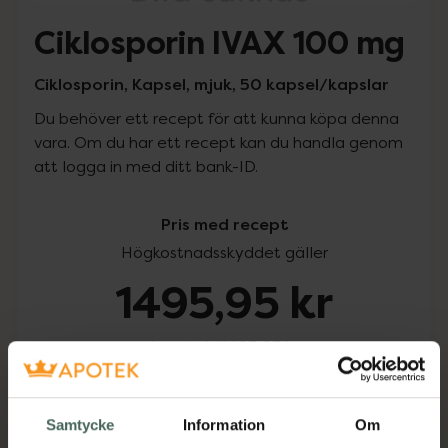
Ciklosporin IVAX 100 mg
Ciklosporin, Kapsel, mjuk, 50 kapsel/kapslar
Du behöver ett recept för att kunna köpa denna
vara. Om du har ett recept kan du handla genom
att logga in med ditt bank-ID.
Pris med recept
Högkostnadsskyddet gäller
1495,95 kr
I apotek:
1495,95 kr
Köp via ditt recept
Samtycke
Information
Om