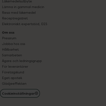
Läkemedelsutbyte
Lämna in gammal medicin
Resa med läkemedel
Receptregistret
Elektroniskt expertstöd, EES
Om oss
Pressrum
Jobba hos oss
Hållbarhet
Samarbeten
Ägare och ledningsgrupp
För leverantörer
Företagskund
Eget apotek
Glädjeeffekten
Cookieinställningar