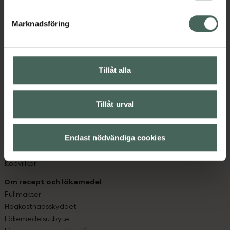
hjälpa just dig att må lite bättre. Välkommen att prata
Marknadsföring
med oss.
Kundservice
Kontakta oss
Tillåt alla
Vanliga frågor
Hitta apotek
Handla tryggt
Tillåt urval
Leverans, betalning och retur
Kundklubb
Endast nödvändiga cookies
Sajtens tillgänglighet
App
Köpvillkor
Om recept och läkemedel
Fullmakter
Högkostnadsskyddet
Läkemedelsutbyte