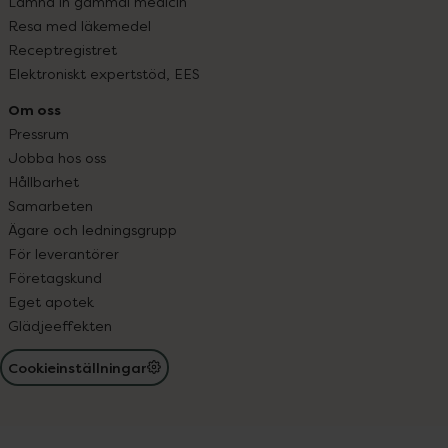
Lämna in gammal medicin
Resa med läkemedel
Receptregistret
Elektroniskt expertstöd, EES
Om oss
Pressrum
Jobba hos oss
Hållbarhet
Samarbeten
Ägare och ledningsgrupp
För leverantörer
Företagskund
Eget apotek
Glädjeeffekten
Cookieinställningar