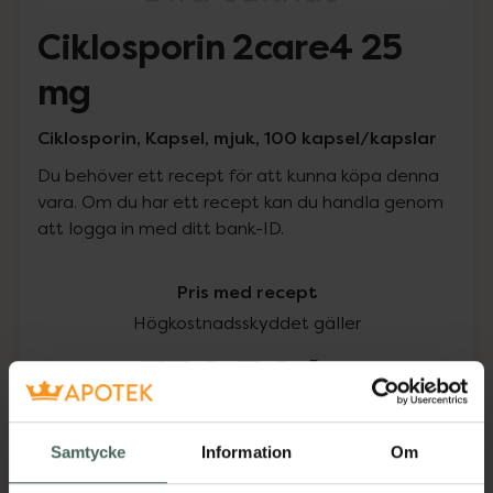
Ciklosporin 2care4 25
mg
Ciklosporin, Kapsel, mjuk, 100 kapsel/kapslar
Du behöver ett recept för att kunna köpa denna
vara. Om du har ett recept kan du handla genom
att logga in med ditt bank-ID.
Pris med recept
Högkostnadsskyddet gäller
758,58 kr
I apotek:
758,58 kr
Samtycke
Information
Om
Köp via ditt recept