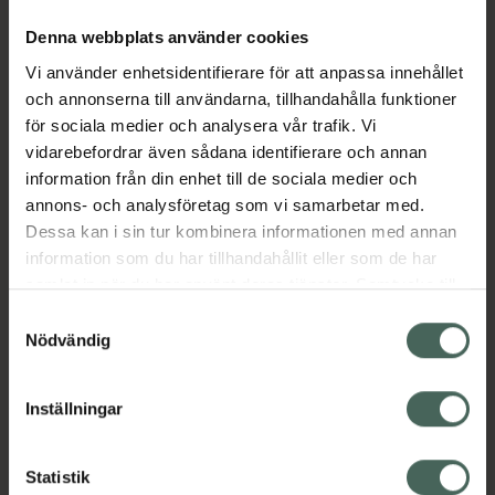
Denna webbplats använder cookies
Aktuella erbjudanden
Vi använder enhetsidentifierare för att anpassa innehållet
och annonserna till användarna, tillhandahålla funktioner
för sociala medier och analysera vår trafik. Vi
Beskrivning
Dölj
vidarebefordrar även sådana identifierare och annan
information från din enhet till de sociala medier och
annons- och analysföretag som vi samarbetar med.
Läs alltid bipacksedeln innan
Dessa kan i sin tur kombinera informationen med annan
användning.
information som du har tillhandahållit eller som de har
EAN:
05712923013757
samlat in när du har använt deras tjänster. Samtycke till
cookies är frivilligt och du kan när som helst ändra eller
Samtyckesval
återkalla ditt samtycke via webbplatsens
Nödvändig
cookieinställningar. Ett återkallat samtycke påverkar inte
lagligheten av behandling som skett innan återkallelsen.
Inställningar
Kronans Apotek finns här för dig. Du hittar oss från Skåne i
syd till Lappland i norr, och online i mobilen och på
Statistik
datorn. Oavsett vem du är så är det vårt uppdrag att