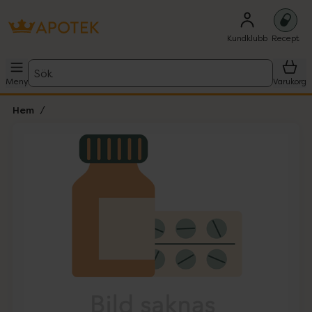
Kundklubb
Recept
Sök
Meny
Varukorg
Hem
Hoppa över Lista
Lista: . Innehåller 1 objekt.