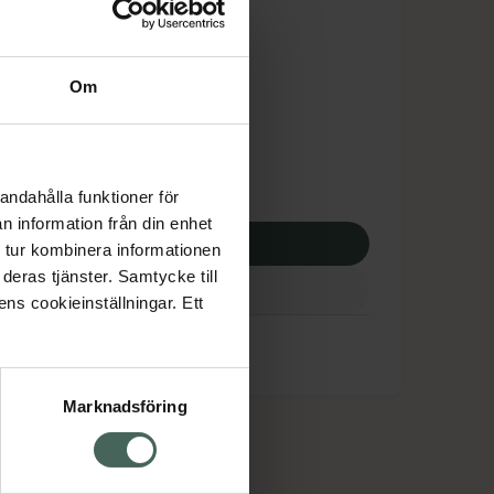
is med recept
dsskyddet gäller inte
Om
,50 kr
apotek:
166,50 kr
andahålla funktioner för
n information från din enhet
p via ditt recept
 tur kombinera informationen
deras tjänster. Samtycke till
ens cookieinställningar. Ett
Marknadsföring
cept och läkemedel
Om oss
kter
Pressrum