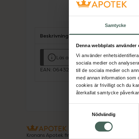
Samtycke
Beskrivning
Denna webbplats använder 
Vi använder enhetsidentifierar
Läs alltid bipacksedeln innan använ
sociala medier och analysera 
EAN:
06432100055217
till de sociala medier och a
med annan information som du 
cookies är frivilligt och du k
återkallat samtycke påverkar 
Samtyckesval
Nödvändig
Kronans Apotek finns här för dig. Du hittar oss fr