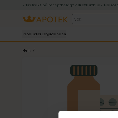
Fri frakt på receptbelagt
Brett utbud
Hälsos
Sök
Produkter
Erbjudanden
Hem
Hoppa över Lista
Lista: . Innehåller 1 objekt.