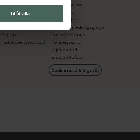
tnadsskyddet
Jobba hos oss
edelsutbyte
Hållbarhet
Tillåt alla
in gammal medicin
Samarbeten
med läkemedel
Ägare och ledningsgrupp
registret
För leverantörer
oniskt expertstöd, EES
Företagskund
Eget apotek
Glädjeeffekten
Cookieinställningar