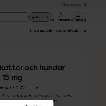
Företagskund
Recept
Kundklubb
Varukorg
Hitta apotek
Tjänster
Rådgivning
 katter och hundar
g 15 mg
ng, 3 x 0.25 milliliter
att kunna köpa denna vara. Om du har ett
 att logga in med ditt bank-ID.