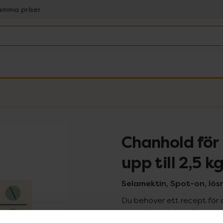
amma priser
Chanhold för
upp till 2,5 k
Selamektin, Spot-on, lösni
Du behöver ett recept för 
recept kan du handla genom