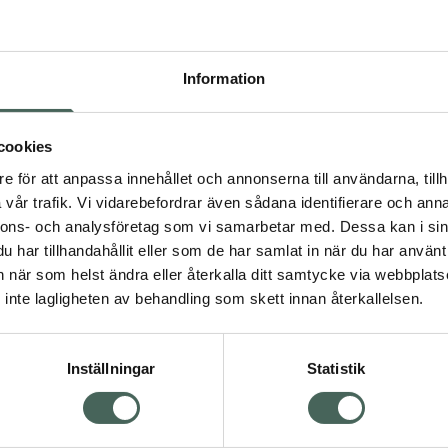
Pr
Högkostna
Information
166
Dölj
cookies
I 
e för att anpassa innehållet och annonserna till användarna, tillh
dning.
vår trafik. Vi vidarebefordrar även sådana identifierare och anna
Kö
nnons- och analysföretag som vi samarbetar med. Dessa kan i sin
har tillhandahållit eller som de har samlat in när du har använt 
an när som helst ändra eller återkalla ditt samtycke via webbplats
Aktuella erbjudanden
inte lagligheten av behandling som skett innan återkallelsen.
Inställningar
Statistik
Kundservice
Om re
ån Skåne i syd
Kontakta oss
Fullma