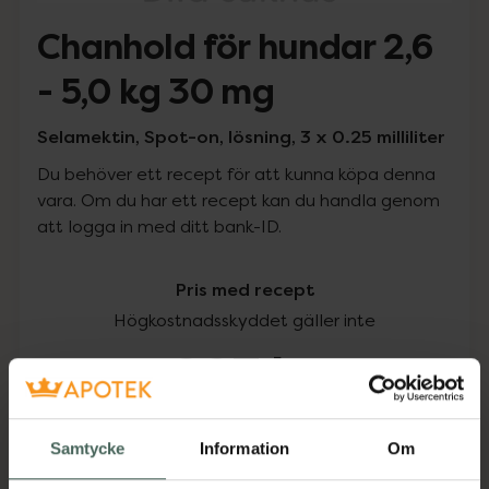
Chanhold för hundar 2,6
- 5,0 kg 30 mg
Selamektin, Spot-on, lösning, 3 x 0.25 milliliter
Du behöver ett recept för att kunna köpa denna
vara. Om du har ett recept kan du handla genom
att logga in med ditt bank-ID.
Pris med recept
Högkostnadsskyddet gäller inte
207 kr
I apotek:
207 kr
Samtycke
Information
Om
Köp via ditt recept