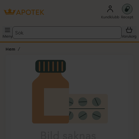
Kundklubb
Recept
Sök
Meny
Varukorg
Hem
Hoppa över Lista
Lista: . Innehåller 1 objekt.