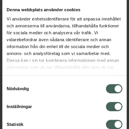
Denna webbplats använder cookies
Aktuella erbjudanden
Vi använder enhetsidentifierare för att anpassa innehållet
och annonserna till användarna, tillhandahålla funktioner
för sociala medier och analysera vår trafik. Vi
Beskrivning
Dölj
vidarebefordrar även sådana identifierare och annan
information från din enhet till de sociala medier och
annons- och analysföretag som vi samarbetar med.
Läs alltid bipacksedeln innan
Dessa kan i sin tur kombinera informationen med annan
användning.
information som du har tillhandahållit eller som de har
EAN:
06432100055200
samlat in när du har använt deras tjänster. Samtycke till
cookies är frivilligt och du kan när som helst ändra eller
Samtyckesval
återkalla ditt samtycke via webbplatsens
Nödvändig
cookieinställningar. Ett återkallat samtycke påverkar inte
lagligheten av behandling som skett innan återkallelsen.
Inställningar
Kronans Apotek finns här för dig. Du hittar oss från Skåne i
syd till Lappland i norr, och online i mobilen och på
Statistik
datorn. Oavsett vem du är så är det vårt uppdrag att