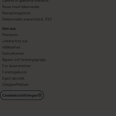
Lämna in gammal medicin
Resa med läkemedel
Receptregistret
Elektroniskt expertstöd, EES
Om oss
Pressrum
Jobba hos oss
Hållbarhet
Samarbeten
Ägare och ledningsgrupp
För leverantörer
Företagskund
Eget apotek
Glädjeeffekten
Cookieinställningar