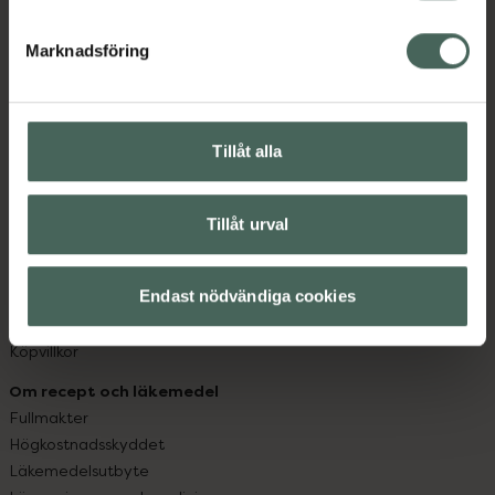
hjälpa just dig att må lite bättre. Välkommen att prata
Marknadsföring
med oss.
Kundservice
Kontakta oss
Tillåt alla
Vanliga frågor
Hitta apotek
Handla tryggt
Tillåt urval
Leverans, betalning och retur
Kundklubb
Endast nödvändiga cookies
Sajtens tillgänglighet
App
Köpvillkor
Om recept och läkemedel
Fullmakter
Högkostnadsskyddet
Läkemedelsutbyte