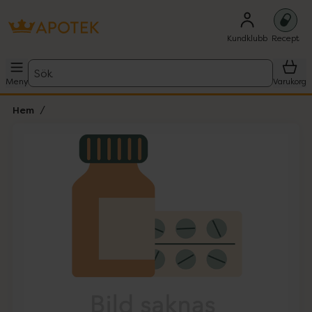
Kundklubb
Recept
Sök
Meny
Varukorg
Hem
Hoppa över Lista
Lista: . Innehåller 1 objekt.