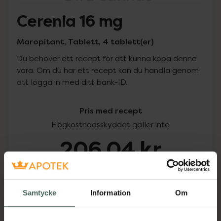
Cerenia 16 mg
Maropitant, Tablett, 4 tablett(er)
Du behöver ett recept för att kunna köpa denna
vara. Om du har ett recept kan du handla genom
att logga in med ditt bank-ID.
Pris med recept
Högkostnadsskyddet gäller inte
206,04 kr
I apotek:
206,04 kr
Samtycke
Information
Om
Köp via ditt recept