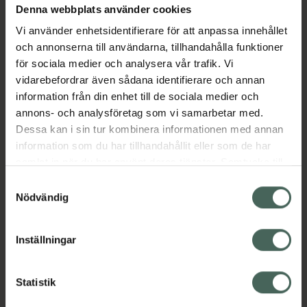
Denna webbplats använder cookies
Aktuella erbjudanden
Vi använder enhetsidentifierare för att anpassa innehållet
och annonserna till användarna, tillhandahålla funktioner
Beskrivning
Dölj
för sociala medier och analysera vår trafik. Vi
vidarebefordrar även sådana identifierare och annan
information från din enhet till de sociala medier och
Läs alltid bipacksedeln innan
annons- och analysföretag som vi samarbetar med.
användning.
Dessa kan i sin tur kombinera informationen med annan
EAN:
07046260614338
information som du har tillhandahållit eller som de har
samlat in när du har använt deras tjänster. Samtycke till
cookies är frivilligt och du kan när som helst ändra eller
Samtyckesval
återkalla ditt samtycke via webbplatsens
Nödvändig
cookieinställningar. Ett återkallat samtycke påverkar inte
lagligheten av behandling som skett innan återkallelsen.
Inställningar
Kronans Apotek finns här för dig. Du hittar oss från Skåne i
syd till Lappland i norr, och online i mobilen och på
datorn. Oavsett vem du är så är det vårt uppdrag att
Statistik
hjälpa just dig att må lite bättre. Välkommen att prata