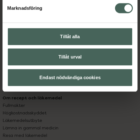
med oss.
Marknadsföring
Kundservice
Kontakta oss
Vanliga frågor
Tillåt alla
Hitta apotek
Handla tryggt
Leverans, betalning och retur
Tillåt urval
Kundklubb
Sajtens tillgänglighet
Endast nödvändiga cookies
App
Köpvillkor
Om recept och läkemedel
Fullmakter
Högkostnadsskyddet
Läkemedelsutbyte
Lämna in gammal medicin
Resa med läkemedel