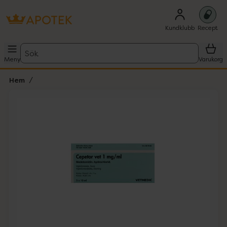
Kundklubb
Recept
Sök
Meny
Varukorg
Hem
Hoppa över Lista
Lista: . Innehåller 1 objekt.