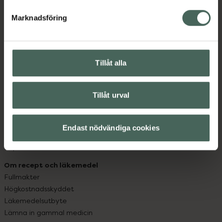
hjälpa just dig att må lite bättre. Välkommen att prata
med oss.
Marknadsföring
Kundservice
Kontakta oss
Tillåt alla
Vanliga frågor
Hitta apotek
Handla tryggt
Tillåt urval
Leverans, betalning och retur
Kundklubb
Sajtens tillgänglighet
Endast nödvändiga cookies
App
Köpvillkor
Om recept och läkemedel
Fullmakter
Högkostnadsskyddet
Läkemedelsutbyte
Lämna in gammal medicin