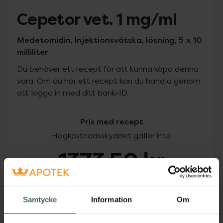
Cepetor vet. 1 mg/ml
Medetomidin, Injektionsvätska, lösning, 5 x 10
milliliter
Du behöver ett recept för att kunna köpa denna
vara. Om du har ett recept kan du handla genom
att logga in med ditt bank-ID.
Pris med recept
Högkostnadsskyddet gäller inte
1373,50 kr
I apotek:
1373,50 kr
Samtycke
Information
Om
Köp via ditt recept