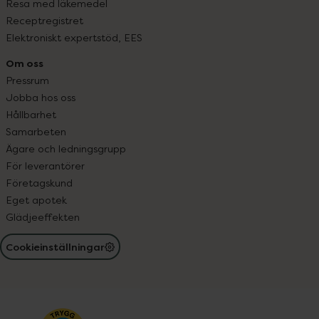
Resa med läkemedel
Receptregistret
Elektroniskt expertstöd, EES
Om oss
Pressrum
Jobba hos oss
Hållbarhet
Samarbeten
Ägare och ledningsgrupp
För leverantörer
Företagskund
Eget apotek
Glädjeeffekten
Cookieinställningar