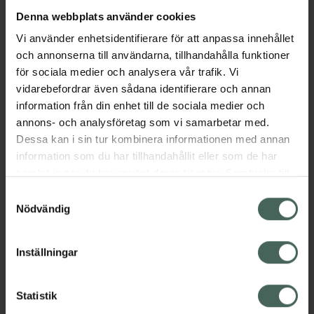
Denna webbplats använder cookies
Aktuella erbjudanden
Vi använder enhetsidentifierare för att anpassa innehållet
och annonserna till användarna, tillhandahålla funktioner
Beskrivning
Dölj
för sociala medier och analysera vår trafik. Vi
vidarebefordrar även sådana identifierare och annan
information från din enhet till de sociala medier och
Läs alltid bipacksedeln innan
annons- och analysföretag som vi samarbetar med.
användning.
Dessa kan i sin tur kombinera informationen med annan
information som du har tillhandahållit eller som de har
EAN:
07046260879058
samlat in när du har använt deras tjänster. Samtycke till
cookies är frivilligt och du kan när som helst ändra eller
Samtyckesval
återkalla ditt samtycke via webbplatsens
Nödvändig
cookieinställningar. Ett återkallat samtycke påverkar inte
lagligheten av behandling som skett innan återkallelsen.
Inställningar
Kronans Apotek finns här för dig. Du hittar oss från Skåne i
syd till Lappland i norr, och online i mobilen och på
Statistik
datorn. Oavsett vem du är så är det vårt uppdrag att