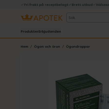
Fri frakt på receptbelagt
Brett utbud
Hälsos
Sök
Produkter
Erbjudanden
Hem
Ögon och öron
Ögondroppar
Hoppa över Lista
Lista: . Innehåller 1 objekt.