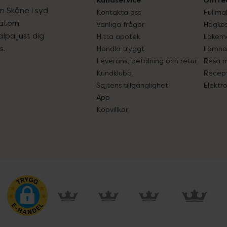
Kundservice
Om re
ån Skåne i syd
Kontakta oss
Fullma
atorn.
Vanliga frågor
Högkos
lpa just dig
Hitta apotek
Läkem
s.
Handla tryggt
Lämna 
Leverans, betalning och retur
Resa 
Kundklubb
Recept
Sajtens tillgänglighet
Elektr
App
Köpvillkor