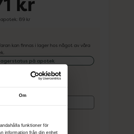
71 kr
 apotek:
89 kr
. Varan kan finnas i lager hos något av våra
k.
lagerstatus på apotek
ns i lager online
Om
koren
andahålla funktioner för
n information från din enhet