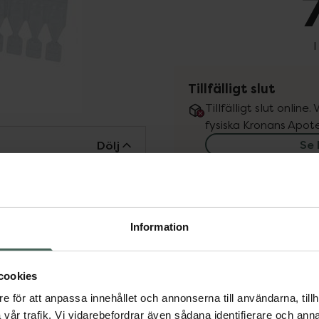
I
Tillfälligt slut
Tillfälligt slut online
fysiska Kronans Apote
Se 
Dölj
Få mejl när varan fin
ipacksedeln innan
Din e-postadress
Information
r mycket torra ögon som
 naturliga tårvätskan och
vill
Jag accepterar
ltid bipacksedel innan
cookies
Spara
e för att anpassa innehållet och annonserna till användarna, tillh
vår trafik. Vi vidarebefordrar även sådana identifierare och anna