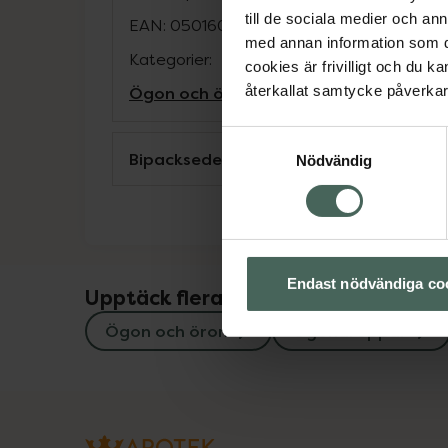
till de sociala medier och a
EAN:
05016007455410
med annan information som du 
Kategorier:
cookies är frivilligt och du k
Ögon och öron
Ögondroppar
återkallat samtycke påverkar 
Samtyckesval
Bipacksedel från FASS
Nödvändig
Endast nödvändiga co
Upptäck flera produkter inom
Ögon och öron
Ögondroppar