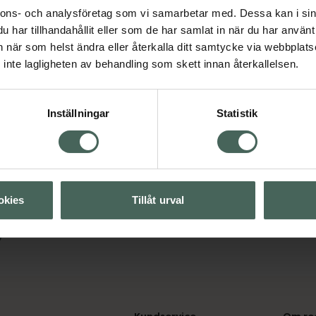
nnons- och analysföretag som vi samarbetar med. Dessa kan i sin
Fler produkter från Cellu
har tillhandahållit eller som de har samlat in när du har använt 
Aktuella erbjudanden
an när som helst ändra eller återkalla ditt samtycke via webbplats
inte lagligheten av behandling som skett innan återkallelsen.
Visa
Inställningar
Statistik
okies
Tillåt urval