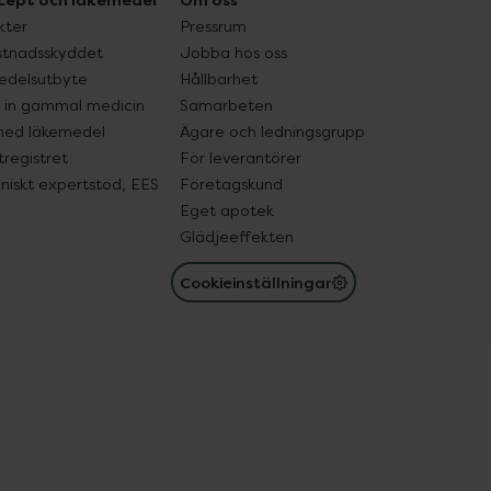
cept och läkemedel
Om oss
kter
Pressrum
tnadsskyddet
Jobba hos oss
edelsutbyte
Hållbarhet
in gammal medicin
Samarbeten
med läkemedel
Ägare och ledningsgrupp
registret
För leverantörer
oniskt expertstöd, EES
Företagskund
Eget apotek
Glädjeeffekten
Cookieinställningar