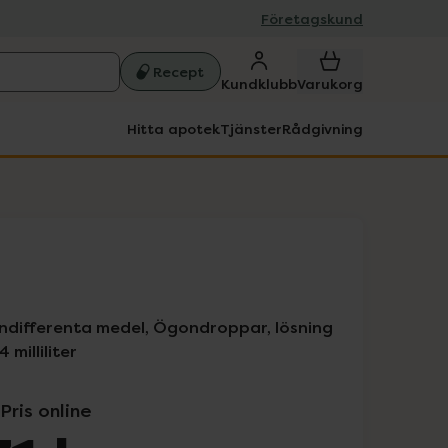
Företagskund
Recept
Kundklubb
Varukorg
Hitta apotek
Tjänster
Rådgivning
indifferenta medel, Ögondroppar, lösning
 milliliter
Pris online