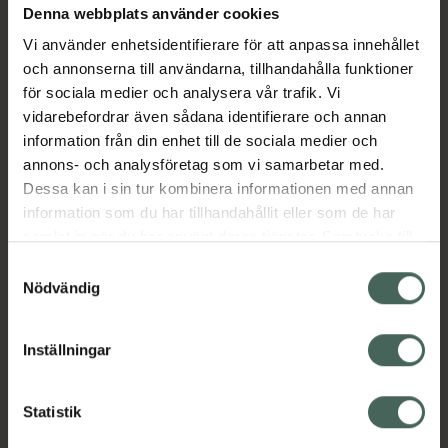
Denna webbplats använder cookies
Aktuella erbjudanden
Vi använder enhetsidentifierare för att anpassa innehållet
och annonserna till användarna, tillhandahålla funktioner
Beskrivning
Dölj
för sociala medier och analysera vår trafik. Vi
vidarebefordrar även sådana identifierare och annan
information från din enhet till de sociala medier och
Läs alltid bipacksedeln innan
annons- och analysföretag som vi samarbetar med.
användning.
Dessa kan i sin tur kombinera informationen med annan
EAN:
05712923017588
information som du har tillhandahållit eller som de har
samlat in när du har använt deras tjänster. Samtycke till
cookies är frivilligt och du kan när som helst ändra eller
Samtyckesval
återkalla ditt samtycke via webbplatsens
Nödvändig
cookieinställningar. Ett återkallat samtycke påverkar inte
lagligheten av behandling som skett innan återkallelsen.
Inställningar
Kronans Apotek finns här för dig. Du hittar oss från Skåne i
syd till Lappland i norr, och online i mobilen och på
datorn. Oavsett vem du är så är det vårt uppdrag att
Statistik
hjälpa just dig att må lite bättre. Välkommen att prata