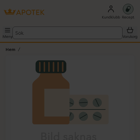
Kundklubb
Recept
Sök
Meny
Varukorg
Hem
Hoppa över Lista
Lista: . Innehåller 1 objekt.