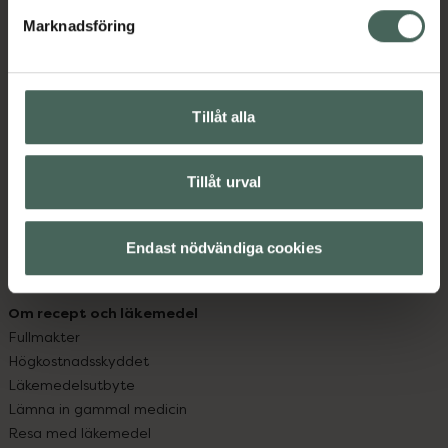
med oss.
Marknadsföring
Kundservice
Kontakta oss
Vanliga frågor
Tillåt alla
Hitta apotek
Handla tryggt
Leverans, betalning och retur
Tillåt urval
Kundklubb
Sajtens tillgänglighet
Endast nödvändiga cookies
App
Köpvillkor
Om recept och läkemedel
Fullmakter
Högkostnadsskyddet
Läkemedelsutbyte
Lämna in gammal medicin
Resa med läkemedel