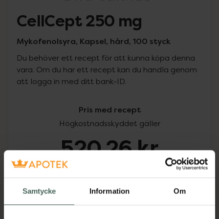
CellCept 250 mg
Mykofenolsyra, Kapsel, hård, 100 styck
Du behöver ett recept för att kunna köpa denna
vara. Om du har ett recept kan du handla genom
att logga in med ditt bank-ID.
Pris med recept
Högkostnadsskyddet gäller
520,26 kr
I apotek:
520,26 kr
Samtycke
Information
Om
Köp via ditt recept