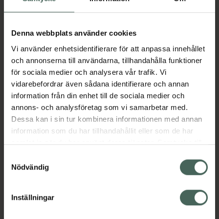
Aktuella erbjudanden
Denna webbplats använder cookies
Vi använder enhetsidentifierare för att anpassa innehållet
Beskrivning
Dölj
och annonserna till användarna, tillhandahålla funktioner
för sociala medier och analysera vår trafik. Vi
vidarebefordrar även sådana identifierare och annan
Läs alltid bipacksedeln innan
information från din enhet till de sociala medier och
användning.
annons- och analysföretag som vi samarbetar med.
Dessa kan i sin tur kombinera informationen med annan
EAN:
07340187101286
information som du har tillhandahållit eller som de har
samlat in när du har använt deras tjänster. Samtycke till
cookies är frivilligt och du kan när som helst ändra eller
Samtyckesval
Bipacksedel från FASS
Visa
återkalla ditt samtycke via webbplatsens
Nödvändig
cookieinställningar. Ett återkallat samtycke påverkar inte
lagligheten av behandling som skett innan återkallelsen.
Inställningar