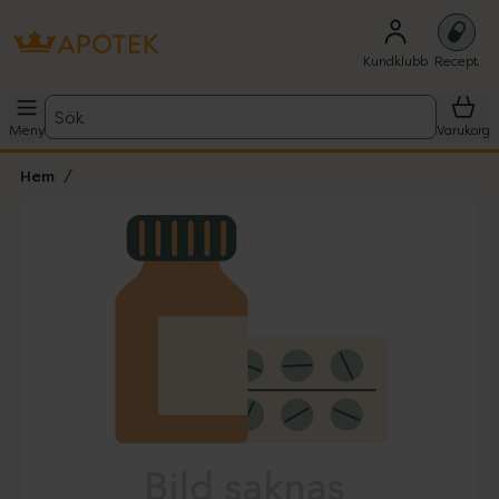
Kundklubb
Recept
Sök
Meny
Varukorg
Hem
Hoppa över Lista
Lista: . Innehåller 1 objekt.