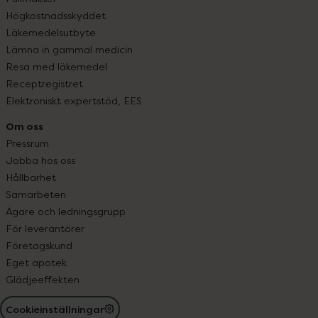
Högkostnadsskyddet
Läkemedelsutbyte
Lämna in gammal medicin
Resa med läkemedel
Receptregistret
Elektroniskt expertstöd, EES
Om oss
Pressrum
Jobba hos oss
Hållbarhet
Samarbeten
Ägare och ledningsgrupp
För leverantörer
Företagskund
Eget apotek
Glädjeeffekten
Cookieinställningar