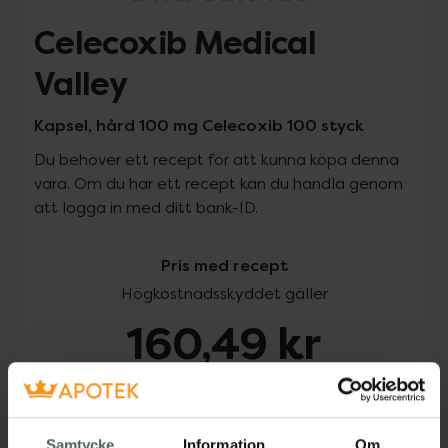
Celecoxib Medical
Valley
Kapsel, hård 100 mg Celecoxib 100 styck
Du behöver ett recept för att kunna köpa denna
vara. Om du har ett recept kan du handla genom
att logga in med ditt bank-ID.
Pris med recept
Högkostnadsskyddet gäller
160,49 kr
I apotek:
160,49 kr
Köp via ditt recept
Samtycke
Information
Om