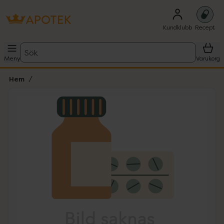
Kundklubb
Recept
Sök
Meny
Varukorg
Hem
Hoppa över Lista
Lista: . Innehåller 1 objekt.