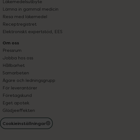
Läkemedelsutbyte
Lämna in gammal medicin
Resa med läkemedel
Receptregistret
Elektroniskt expertstöd, EES
Om oss
Pressrum
Jobba hos oss
Hållbarhet
Samarbeten
Ägare och ledningsgrupp
För leverantörer
Företagskund
Eget apotek
Glädjeeffekten
Cookieinställningar