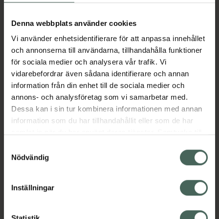
Aktuella erbjudanden
Denna webbplats använder cookies
Vi använder enhetsidentifierare för att anpassa innehållet
Beskrivning
Dölj
och annonserna till användarna, tillhandahålla funktioner
för sociala medier och analysera vår trafik. Vi
vidarebefordrar även sådana identifierare och annan
Läs alltid bipacksedeln innan
information från din enhet till de sociala medier och
användning.
annons- och analysföretag som vi samarbetar med.
EAN:
00840149639552
Dessa kan i sin tur kombinera informationen med annan
information som du har tillhandahållit eller som de har
samlat in när du har använt deras tjänster. Samtycke till
Bipacksedel från FASS
Visa
cookies är frivilligt och du kan när som helst ändra eller
Samtyckesval
återkalla ditt samtycke via webbplatsens
Nödvändig
cookieinställningar. Ett återkallat samtycke påverkar inte
lagligheten av behandling som skett innan återkallelsen.
Inställningar
Kronans Apotek finns här för dig. Du hittar oss från Skåne i
Statistik