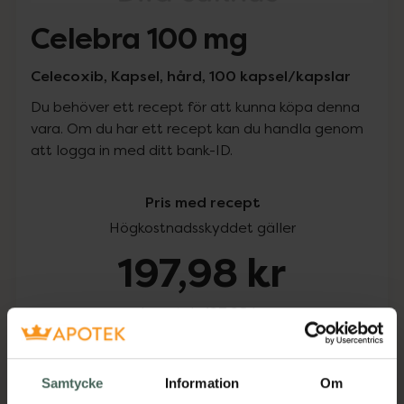
Celebra 100 mg
Celecoxib, Kapsel, hård, 100 kapsel/kapslar
Du behöver ett recept för att kunna köpa denna
vara. Om du har ett recept kan du handla genom
att logga in med ditt bank-ID.
Pris med recept
Högkostnadsskyddet gäller
197,98 kr
I apotek:
197,98 kr
Köp via ditt recept
Samtycke
Information
Om