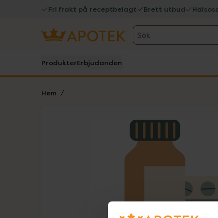
Fri frakt på receptbelagt
Brett utbud
Hälsos
Sök
Produkter
Erbjudanden
Hem
Hoppa över Lista
Lista: . Innehåller 1 objekt.