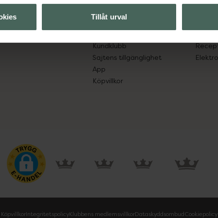
lpa just dig
Hitta apotek
Läkem
okies
Tillåt urval
s.
Handla tryggt
Lämna 
Leverans, betalning och retur
Resa 
Kundklubb
Recept
Sajtens tillgänglighet
Elektr
App
Köpvillkor
Köpvillkor
Integritetspolicy
Klubbens medlemsvillkor
Dataskyddsombud
Cookiepolicy