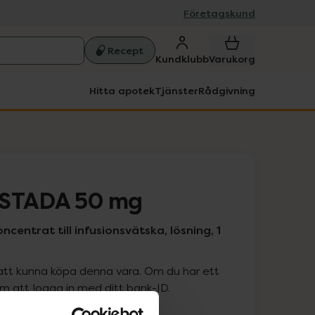
Företagskund
Recept
Kundklubb
Varukorg
Hitta apotek
Tjänster
Rådgivning
 STADA 50 mg
oncentrat till infusionsvätska, lösning, 1
att kunna köpa denna vara. Om du har ett
 att logga in med ditt bank-ID.