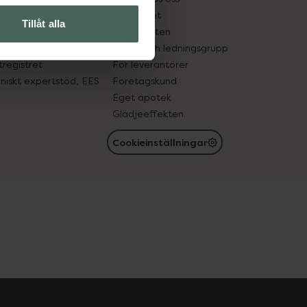
edelsutbyte
Hållbarhet
Tillåt alla
in gammal medicin
Samarbeten
med läkemedel
Ägare och ledningsgrupp
registret
För leverantörer
oniskt expertstöd, EES
Företagskund
Eget apotek
Glädjeeffekten
Cookieinställningar