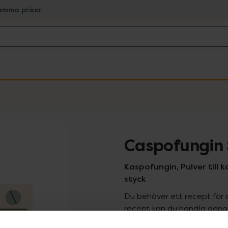
amma priser
Caspofungin
Kaspofungin, Pulver till k
styck
Du behöver ett recept för 
recept kan du handla genom