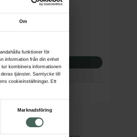
is med recept
dsskyddet gäller inte
Om
,25 kr
potek:
663,25 kr
andahålla funktioner för
n information från din enhet
p via ditt recept
 tur kombinera informationen
deras tjänster. Samtycke till
ens cookieinställningar. Ett
Marknadsföring
cept och läkemedel
Om oss
kter
Pressrum
tnadsskyddet
Jobba hos oss