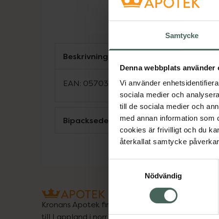
Samtycke
Beskrivning
Denna webbplats använder 
EAN:
05703241001045
Vi använder enhetsidentifierar
sociala medier och analysera 
till de sociala medier och a
med annan information som du 
Bipacksedel från FASS
cookies är frivilligt och du k
återkallat samtycke påverkar 
Samtyckesval
Nödvändig
Kronans Apotek finns här för dig. Du hittar oss fr
till Lappland i norr, och online i mobilen och på d