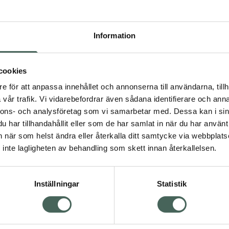
Pr
Högkostna
Information
663
Dölj
cookies
I a
e för att anpassa innehållet och annonserna till användarna, tillh
vår trafik. Vi vidarebefordrar även sådana identifierare och anna
Kö
nnons- och analysföretag som vi samarbetar med. Dessa kan i sin
har tillhandahållit eller som de har samlat in när du har använt 
Visa
an när som helst ändra eller återkalla ditt samtycke via webbplats
Aktuella erbjudanden
inte lagligheten av behandling som skett innan återkallelsen.
Inställningar
Statistik
Kundservice
Om re
ån Skåne i syd
Kontakta oss
Fullma
atorn.
Vanliga frågor
Högkos