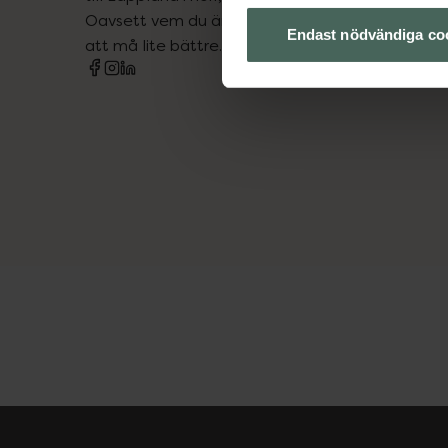
Oavsett vem du är så är det vårt uppdrag att hjä
Endast nödvändiga co
att må lite bättre. Välkommen att prata med os