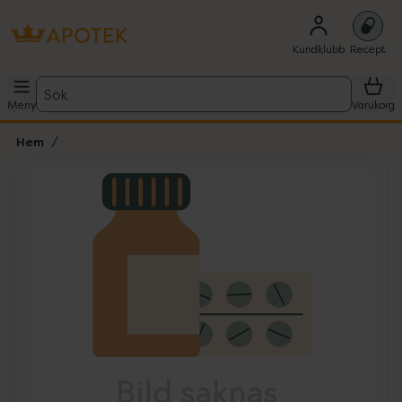
Kundklubb
Recept
Sök
Meny
Varukorg
Hem
Hoppa över Lista
Lista: . Innehåller 1 objekt.