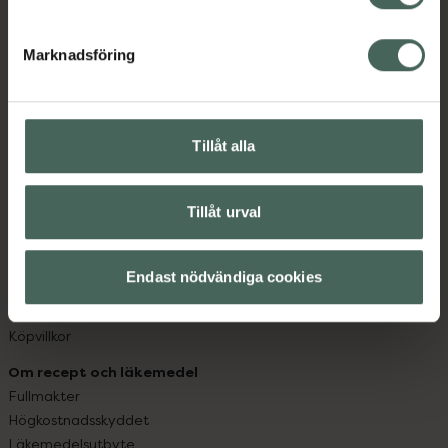
datorn. Oavsett vem du är så är det vårt uppdrag att
hjälpa just dig att må lite bättre. Välkommen att prata
Marknadsföring
med oss.
Kundservice
Kontakta oss
Tillåt alla
Vanliga frågor
Hitta apotek
Tillåt urval
Handla tryggt
Leverans, betalning och retur
Kundklubb
Endast nödvändiga cookies
Sajtens tillgänglighet
App
Köpvillkor
Om recept och läkemedel
Fullmakter
Högkostnadsskyddet
Läkemedelsutbyte