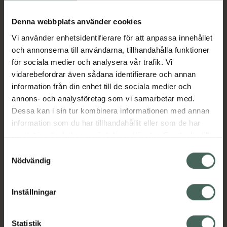
Köp via ditt recept
Denna webbplats använder cookies
Vi använder enhetsidentifierare för att anpassa innehållet
Aktuella erbjudanden
och annonserna till användarna, tillhandahålla funktioner
för sociala medier och analysera vår trafik. Vi
Beskrivning
Dölj
vidarebefordrar även sådana identifierare och annan
information från din enhet till de sociala medier och
annons- och analysföretag som vi samarbetar med.
EAN:
05703241001038
Dessa kan i sin tur kombinera informationen med annan
information som du har tillhandahållit eller som de har
samlat in när du har använt deras tjänster. Samtycke till
Bipacksedel från FASS
Visa
cookies är frivilligt och du kan när som helst ändra eller
Samtyckesval
återkalla ditt samtycke via webbplatsens
Nödvändig
cookieinställningar. Ett återkallat samtycke påverkar inte
lagligheten av behandling som skett innan återkallelsen.
Inställningar
Kronans Apotek finns här för dig. Du hittar oss från Skåne i
syd till Lappland i norr, och online i mobilen och på
Statistik