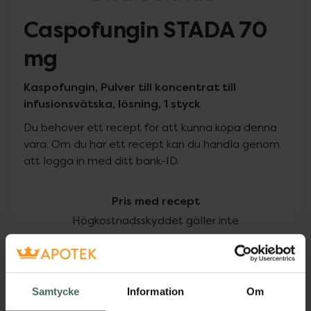
Caspofungin STADA 70
mg
Kaspofungin, Pulver till koncentrat till
infusionsvätska, lösning, 1 styck
Du behöver ett recept för att kunna köpa denna
vara. Om du har ett recept kan du handla genom
att logga in med ditt bank-ID.
Pris med recept
Högkostnadsskyddet gäller inte
765,75 kr
I apotek:
765,75 kr
Samtycke
Information
Om