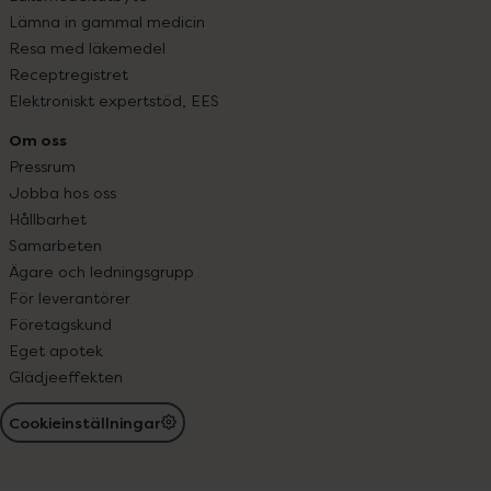
Lämna in gammal medicin
Resa med läkemedel
Receptregistret
Elektroniskt expertstöd, EES
Om oss
Pressrum
Jobba hos oss
Hållbarhet
Samarbeten
Ägare och ledningsgrupp
För leverantörer
Företagskund
Eget apotek
Glädjeeffekten
Cookieinställningar