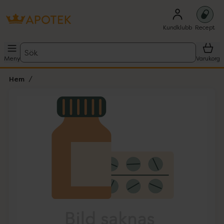
Kundklubb
Recept
Sök
Meny
Varukorg
Hem
Hoppa över Lista
Lista: . Innehåller 1 objekt.