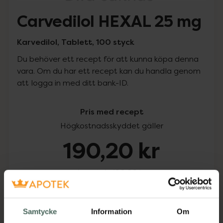
Carvedilol HEXAL 25 mg
Karvedilol, Tablett, 100 styck
Du behöver ett recept för att kunna köpa denna
vara. Om du har ett recept kan du handla genom
att logga in med ditt bank-ID.
Pris med recept
Högkostnadsskyddet gäller
190,20 kr
I apotek:
190,20 kr
Köp via ditt recept
Samtycke
Information
Om