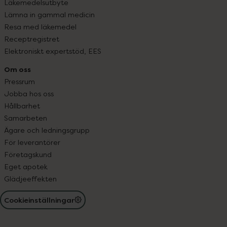
Läkemedelsutbyte
Lämna in gammal medicin
Resa med läkemedel
Receptregistret
Elektroniskt expertstöd, EES
Om oss
Pressrum
Jobba hos oss
Hållbarhet
Samarbeten
Ägare och ledningsgrupp
För leverantörer
Företagskund
Eget apotek
Glädjeeffekten
Cookieinställningar