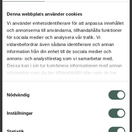
Aktuella erbjudanden
Denna webbplats använder cookies
Vi använder enhetsidentifierare för att anpassa innehållet
Beskrivning
Dölj
och annonserna till användarna, tillhandahålla funktioner
för sociala medier och analysera vår trafik. Vi
vidarebefordrar även sådana identifierare och annan
Läs alltid bipacksedeln innan
information från din enhet till de sociala medier och
användning.
annons- och analysföretag som vi samarbetar med.
EAN:
07046260596696
Dessa kan i sin tur kombinera informationen med annan
information som du har tillhandahållit eller som de har
samlat in när du har använt deras tjänster. Samtycke till
Bipacksedel från FASS
Visa
cookies är frivilligt och du kan när som helst ändra eller
Samtyckesval
återkalla ditt samtycke via webbplatsens
Nödvändig
cookieinställningar. Ett återkallat samtycke påverkar inte
lagligheten av behandling som skett innan återkallelsen.
Inställningar
Kronans Apotek finns här för dig. Du hittar oss från Skåne i
Statistik