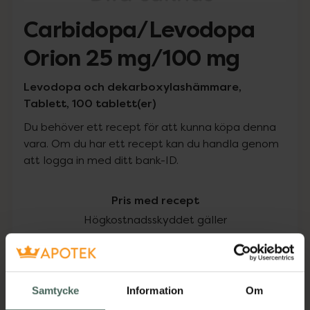
Carbidopa/Levodopa
Orion 25 mg/100 mg
Levodopa och dekarboxylashämmare,
Tablett, 100 tablett(er)
Du behöver ett recept för att kunna köpa denna
vara. Om du har ett recept kan du handla genom
att logga in med ditt bank-ID.
Pris med recept
Högkostnadsskyddet gäller
169,49 kr
I apotek:
169,49 kr
Samtycke
Information
Om