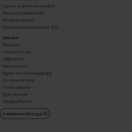
Lämna in gammal medicin
Resa med läkemedel
Receptregistret
Elektroniskt expertstöd, EES
Om oss
Pressrum
Jobba hos oss
Hållbarhet
Samarbeten
Ägare och ledningsgrupp
För leverantörer
Företagskund
Eget apotek
Glädjeeffekten
Cookieinställningar