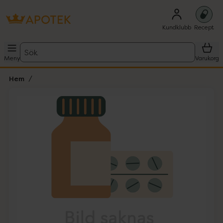
Kundklubb
Recept
Sök
Meny
Varukorg
Hem
Hoppa över Lista
Lista: . Innehåller 1 objekt.