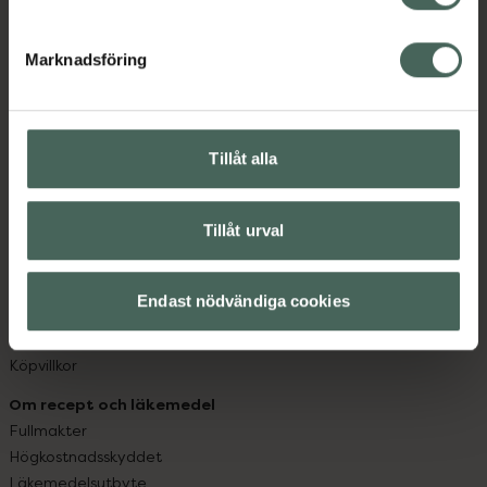
datorn. Oavsett vem du är så är det vårt uppdrag att
hjälpa just dig att må lite bättre. Välkommen att prata
Marknadsföring
med oss.
Kundservice
Kontakta oss
Tillåt alla
Vanliga frågor
Hitta apotek
Tillåt urval
Handla tryggt
Leverans, betalning och retur
Kundklubb
Endast nödvändiga cookies
Sajtens tillgänglighet
App
Köpvillkor
Om recept och läkemedel
Fullmakter
Högkostnadsskyddet
Läkemedelsutbyte