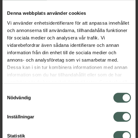
Köp via ditt recept
Denna webbplats använder cookies
Vi använder enhetsidentifierare för att anpassa innehållet
Aktuella erbjudanden
och annonserna till användarna, tillhandahålla funktioner
för sociala medier och analysera vår trafik. Vi
Beskrivning
Dölj
vidarebefordrar även sådana identifierare och annan
information från din enhet till de sociala medier och
annons- och analysföretag som vi samarbetar med.
EAN:
06432100060426
Dessa kan i sin tur kombinera informationen med annan
information som du har tillhandahållit eller som de har
samlat in när du har använt deras tjänster. Samtycke till
Bipacksedel från FASS
Visa
cookies är frivilligt och du kan när som helst ändra eller
Samtyckesval
återkalla ditt samtycke via webbplatsens
Nödvändig
cookieinställningar. Ett återkallat samtycke påverkar inte
lagligheten av behandling som skett innan återkallelsen.
Inställningar
Kronans Apotek finns här för dig. Du hittar oss från Skåne i
syd till Lappland i norr, och online i mobilen och på
Statistik