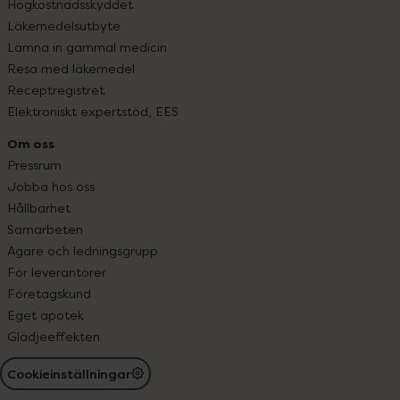
Högkostnadsskyddet
Läkemedelsutbyte
Lämna in gammal medicin
Resa med läkemedel
Receptregistret
Elektroniskt expertstöd, EES
Om oss
Pressrum
Jobba hos oss
Hållbarhet
Samarbeten
Ägare och ledningsgrupp
För leverantörer
Företagskund
Eget apotek
Glädjeeffekten
Cookieinställningar