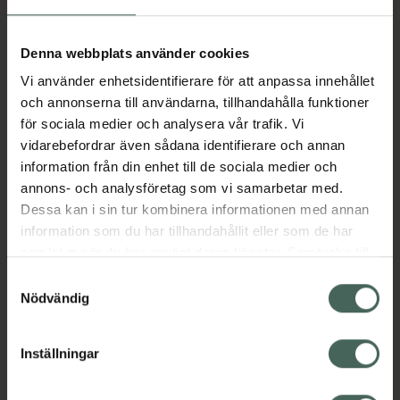
Aktuella erbjudanden
Denna webbplats använder cookies
Vi använder enhetsidentifierare för att anpassa innehållet
Beskrivning
Dölj
och annonserna till användarna, tillhandahålla funktioner
för sociala medier och analysera vår trafik. Vi
vidarebefordrar även sådana identifierare och annan
Läs alltid bipacksedeln innan
information från din enhet till de sociala medier och
användning.
annons- och analysföretag som vi samarbetar med.
Dessa kan i sin tur kombinera informationen med annan
EAN:
07046261554879
information som du har tillhandahållit eller som de har
samlat in när du har använt deras tjänster. Samtycke till
cookies är frivilligt och du kan när som helst ändra eller
Bipacksedel från FASS
Visa
Samtyckesval
återkalla ditt samtycke via webbplatsens
Nödvändig
cookieinställningar. Ett återkallat samtycke påverkar inte
lagligheten av behandling som skett innan återkallelsen.
Inställningar