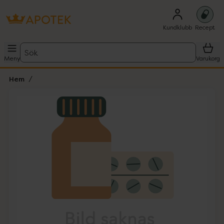
Kundklubb
Recept
Sök
Meny
Varukorg
Hem
Hoppa över Lista
Lista: . Innehåller 1 objekt.