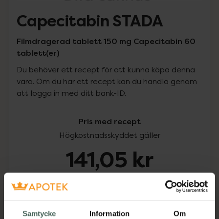
Capecitabin STADA
Filmdragerad tablett 150 mg Capecitabin 60
tablett(er)
Du behöver ett recept för att kunna köpa denna
vara. Om du har ett recept kan du handla genom
att logga in med ditt bank-ID.
Pris med recept
Högkostnadsskyddet gäller
141,05 kr
I apotek:
141,05 kr
Köp via ditt recept
Samtycke
Information
Om