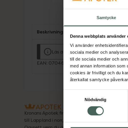
Samtycke
Beskrivning
Denna webbplats använder 
Vi använder enhetsidentifierar
Läs alltid bipacksedeln innan använ
sociala medier och analysera 
till de sociala medier och a
EAN:
07046260712607
med annan information som du 
cookies är frivilligt och du k
återkallat samtycke påverkar 
Samtyckesval
Nödvändig
Kronans Apotek finns här för dig. Du hittar oss fr
till Lappland i norr, och online i mobilen och på d
Oavsett vem du är så är det vårt uppdrag att hjä