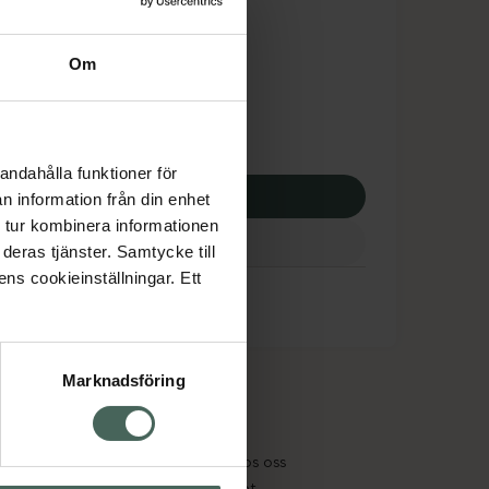
dsskyddet gäller inte
2,16 kr
Om
apotek:
102,16 kr
andahålla funktioner för
p via ditt recept
n information från din enhet
 tur kombinera informationen
deras tjänster. Samtycke till
ens cookieinställningar. Ett
Marknadsföring
cept och läkemedel
Om oss
kter
Pressrum
tnadsskyddet
Jobba hos oss
edelsutbyte
Hållbarhet