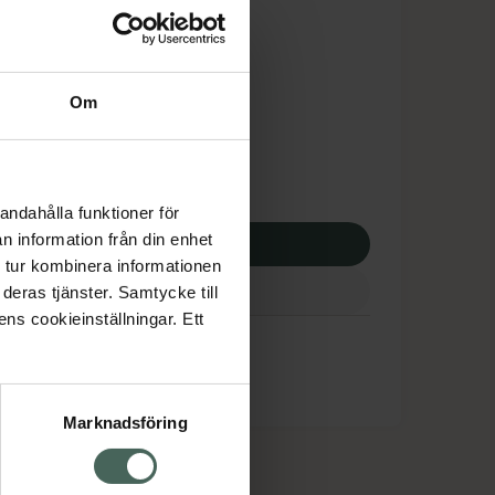
is med recept
tnadsskyddet gäller
,70 kr
Om
potek:
283,70 kr
andahålla funktioner för
n information från din enhet
p via ditt recept
 tur kombinera informationen
deras tjänster. Samtycke till
ens cookieinställningar. Ett
Marknadsföring
cept och läkemedel
Om oss