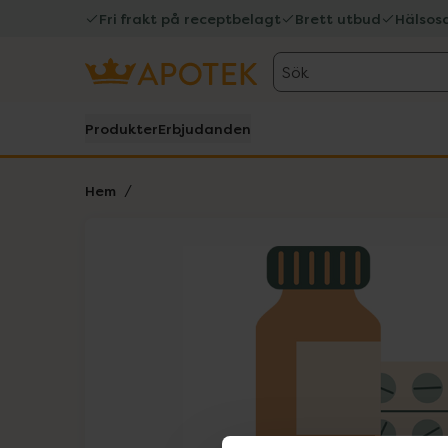
Fri frakt på receptbelagt
Brett utbud
Hälsos
Sök
Produkter
Erbjudanden
Hem
Hoppa över Lista
Lista: . Innehåller 1 objekt.