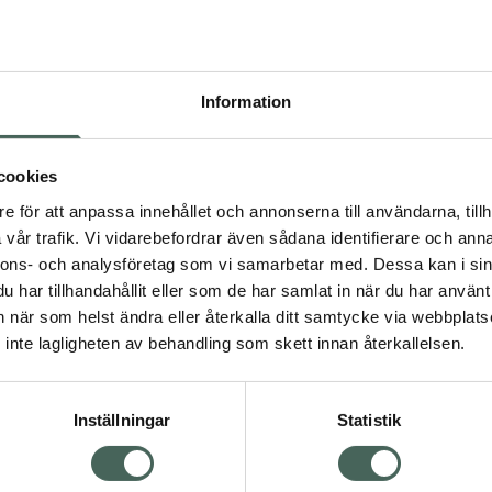
Pr
Högkos
283
Information
Dölj
cookies
I a
dning.
e för att anpassa innehållet och annonserna till användarna, tillh
vår trafik. Vi vidarebefordrar även sådana identifierare och anna
Kö
nnons- och analysföretag som vi samarbetar med. Dessa kan i sin
har tillhandahållit eller som de har samlat in när du har använt 
an när som helst ändra eller återkalla ditt samtycke via webbplats
Aktuella erbjudanden
Visa
inte lagligheten av behandling som skett innan återkallelsen.
Inställningar
Statistik
Kundservice
Om re