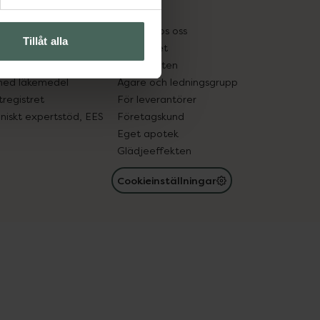
kter
Pressrum
tnadsskyddet
Jobba hos oss
Tillåt alla
edelsutbyte
Hållbarhet
in gammal medicin
Samarbeten
med läkemedel
Ägare och ledningsgrupp
registret
För leverantörer
oniskt expertstöd, EES
Företagskund
Eget apotek
Glädjeeffekten
Cookieinställningar