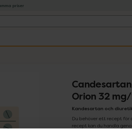
amma priser
Candesartan
Orion 32 mg
Kandesartan och diuretik
Du behöver ett recept för 
recept kan du handla genom