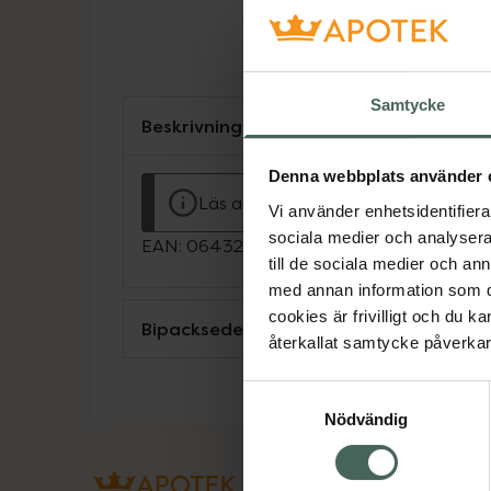
Samtycke
Beskrivning
Denna webbplats använder 
Läs alltid bipacksedeln innan använ
Vi använder enhetsidentifierar
sociala medier och analysera 
EAN:
06432100041494
till de sociala medier och a
med annan information som du 
cookies är frivilligt och du k
Bipacksedel från FASS
återkallat samtycke påverkar 
Samtyckesval
Nödvändig