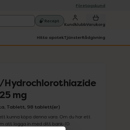
Företagskund
Recept
Kundklubb
Varukorg
Hitta apotek
Tjänster
Rådgivning
/Hydrochlorothiazide
/25 mg
a, Tablett, 98 tablett(er)
att kunna köpa denna vara. Om du har ett
 att logga in med ditt bank-ID.