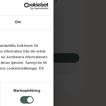
 att logga in med ditt bank-ID.
is med recept
tnadsskyddet gäller
Om
7,61 kr
andahålla funktioner för
apotek:
157,61 kr
n information från din enhet
 tur kombinera informationen
p via ditt recept
deras tjänster. Samtycke till
ens cookieinställningar. Ett
Marknadsföring
cept och läkemedel
Om oss