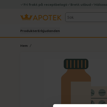
Fri frakt på receptbelagt
Brett utbud
Hälsos
Sök
Produkter
Erbjudanden
Hem
Hoppa över Lista
Lista: . Innehåller 1 objekt.