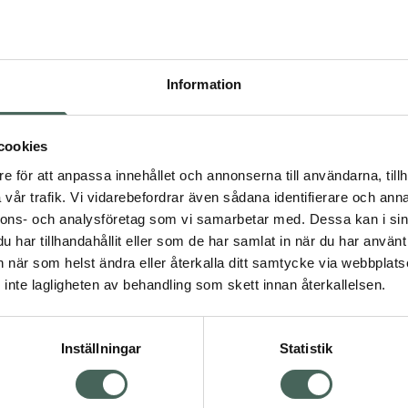
recept kan du handla genom
Pr
Högkos
Information
Dölj
15
cookies
dning.
e för att anpassa innehållet och annonserna till användarna, tillh
I 
vår trafik. Vi vidarebefordrar även sådana identifierare och anna
nnons- och analysföretag som vi samarbetar med. Dessa kan i sin
Kö
har tillhandahållit eller som de har samlat in när du har använt 
an när som helst ändra eller återkalla ditt samtycke via webbplats
Visa
inte lagligheten av behandling som skett innan återkallelsen.
Aktuella erbjudanden
Inställningar
Statistik
Kundservice
Om re