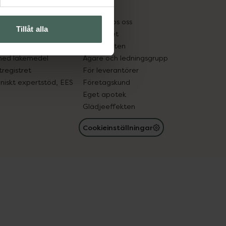
kter
Pressrum
tnadsskyddet
Jobba hos oss
Tillåt alla
edelsutbyte
Hållbarhet
in gammal medicin
Samarbeten
med läkemedel
Ägare och ledningsgrupp
registret
För leverantörer
oniskt expertstöd, EES
Företagskund
Eget apotek
Glädjeeffekten
Cookieinställningar