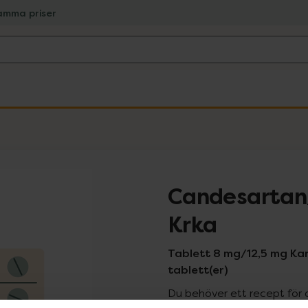
amma priser
Candesartan
Krka
Tablett 8 mg/12,5 mg Ka
tablett(er)
Du behöver ett recept för 