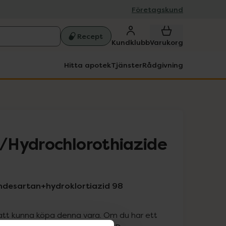
Företagskund
Recept
Kundklubb
Varukorg
Hitta apotek
Tjänster
Rådgivning
/Hydrochlorothiazide
ndesartan+hydroklortiazid 98
att kunna köpa denna vara. Om du har ett