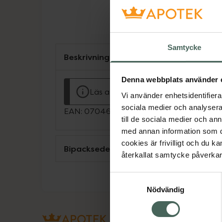
Samtycke
Beskrivning
Denna webbplats använder 
Läs alltid bipacksedeln innan använ
Vi använder enhetsidentifierar
sociala medier och analysera 
EAN:
07046261570749
till de sociala medier och a
med annan information som du 
cookies är frivilligt och du k
Bipacksedel från FASS
återkallat samtycke påverkar 
Samtyckesval
Nödvändig