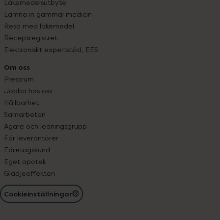
Läkemedelsutbyte
Lämna in gammal medicin
Resa med läkemedel
Receptregistret
Elektroniskt expertstöd, EES
Om oss
Pressrum
Jobba hos oss
Hållbarhet
Samarbeten
Ägare och ledningsgrupp
För leverantörer
Företagskund
Eget apotek
Glädjeeffekten
Cookieinställningar