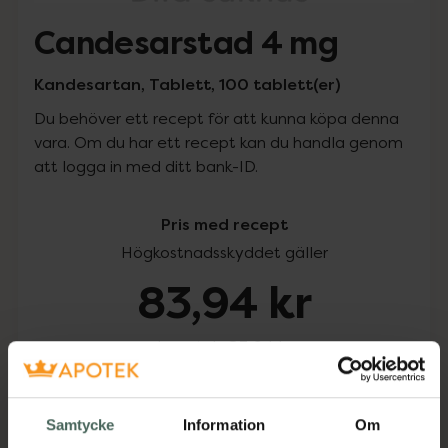
Candesarstad 4 mg
Kandesartan, Tablett, 100 tablett(er)
Du behöver ett recept för att kunna köpa denna
vara. Om du har ett recept kan du handla genom
att logga in med ditt bank-ID.
Pris med recept
Högkostnadsskyddet gäller
83,94 kr
I apotek:
83,94 kr
Köp via ditt recept
Samtycke
Information
Om