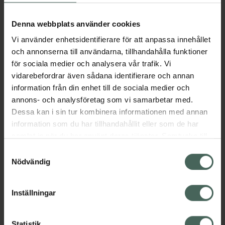
Aktuella erbjudanden
Denna webbplats använder cookies
Vi använder enhetsidentifierare för att anpassa innehållet
Beskrivning
Dölj
och annonserna till användarna, tillhandahålla funktioner
för sociala medier och analysera vår trafik. Vi
vidarebefordrar även sådana identifierare och annan
Läs alltid bipacksedeln innan
information från din enhet till de sociala medier och
användning.
annons- och analysföretag som vi samarbetar med.
EAN:
07046265482956
Dessa kan i sin tur kombinera informationen med annan
information som du har tillhandahållit eller som de har
samlat in när du har använt deras tjänster. Samtycke till
Bipacksedel från FASS
Visa
cookies är frivilligt och du kan när som helst ändra eller
Samtyckesval
återkalla ditt samtycke via webbplatsens
Nödvändig
cookieinställningar. Ett återkallat samtycke påverkar inte
lagligheten av behandling som skett innan återkallelsen.
Inställningar
Kronans Apotek finns här för dig. Du hittar oss från Skåne i
Statistik