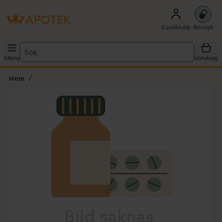
Kundklubb
Recept
Sök
Meny
Varukorg
Hem
Hoppa över Lista
Lista: . Innehåller 1 objekt.