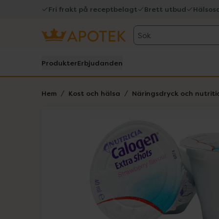
Fri frakt på receptbelagt
Brett utbud
Hälsos
Sök
Produkter
Erbjudanden
Hem
Kost och hälsa
Näringsdryck och nutriti
Hoppa över Lista
Lista: . Innehåller 1 objekt.