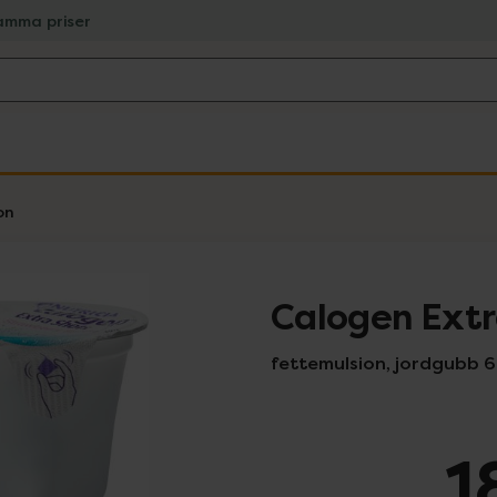
amma priser
on
Calogen Extr
fettemulsion, jordgubb 6 x
1