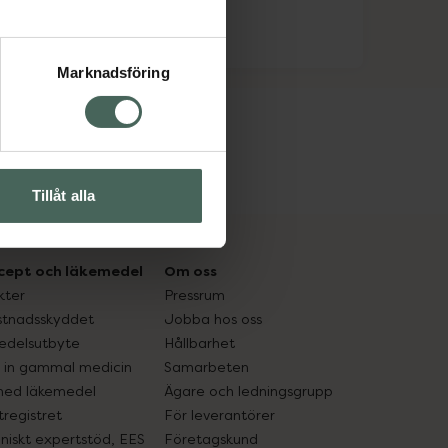
Marknadsföring
Tillåt alla
cept och läkemedel
Om oss
kter
Pressrum
tnadsskyddet
Jobba hos oss
edelsutbyte
Hållbarhet
in gammal medicin
Samarbeten
med läkemedel
Ägare och ledningsgrupp
registret
För leverantörer
oniskt expertstöd, EES
Företagskund