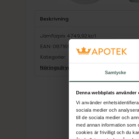
Beskrivning
Jämförpris
4749,92 kr
/
l
EAN:
08716900557941
Kategorier:
Näringsdryck och nutrition
Samtycke
Denna webbplats använder 
Vi använder enhetsidentifierar
sociala medier och analysera 
till de sociala medier och a
med annan information som du 
cookies är frivilligt och du k