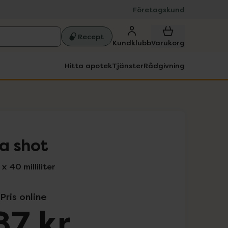
Företagskund
Recept
Kundklubb
Varukorg
Hitta apotek
Tjänster
Rådgivning
a shot
 40 milliliter
Pris online
87 kr