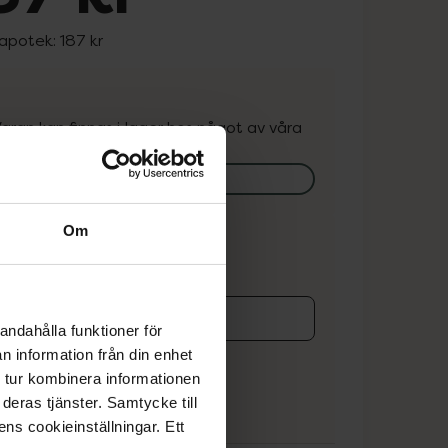
 apotek:
187 kr
. Varan kan finnas i lager hos något av våra
k.
lagerstatus på apotek
Om
ns i lager online
andahålla funktioner för
koren
n information från din enhet
 tur kombinera informationen
deras tjänster. Samtycke till
ens cookieinställningar. Ett