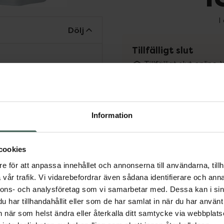
I
Dölj
Tillfälligt slut
Tillfälligt slut online
fysiska Kronans Apote
Se 
Information
Få mejl när varan fin
Din e-postadress
cookies
e för att anpassa innehållet och annonserna till användarna, tillh
vill
Jag accepterar
vår trafik. Vi vidarebefordrar även sådana identifierare och anna
nnons- och analysföretag som vi samarbetar med. Dessa kan i sin
Spara
har tillhandahållit eller som de har samlat in när du har använt 
an när som helst ändra eller återkalla ditt samtycke via webbplats