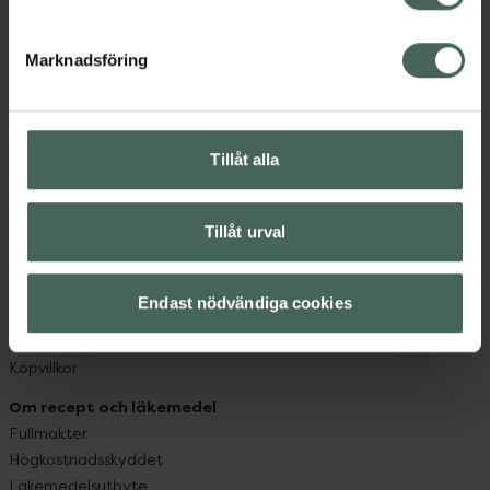
datorn. Oavsett vem du är så är det vårt uppdrag att
hjälpa just dig att må lite bättre. Välkommen att prata
Marknadsföring
med oss.
Kundservice
Kontakta oss
Tillåt alla
Vanliga frågor
Hitta apotek
Tillåt urval
Handla tryggt
Leverans, betalning och retur
Kundklubb
Endast nödvändiga cookies
Sajtens tillgänglighet
App
Köpvillkor
Om recept och läkemedel
Fullmakter
Högkostnadsskyddet
Läkemedelsutbyte