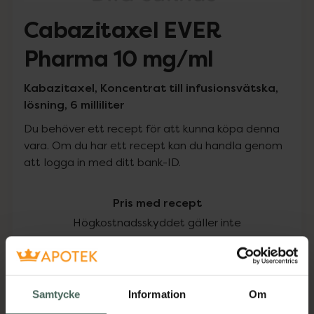
Cabazitaxel EVER
Pharma 10 mg/ml
Kabazitaxel, Koncentrat till infusionsvätska,
lösning, 6 milliliter
Du behöver ett recept för att kunna köpa denna
vara. Om du har ett recept kan du handla genom
att logga in med ditt bank-ID.
Pris med recept
Högkostnadsskyddet gäller inte
3231,90 kr
I apotek:
3231,90 kr
Samtycke
Information
Om