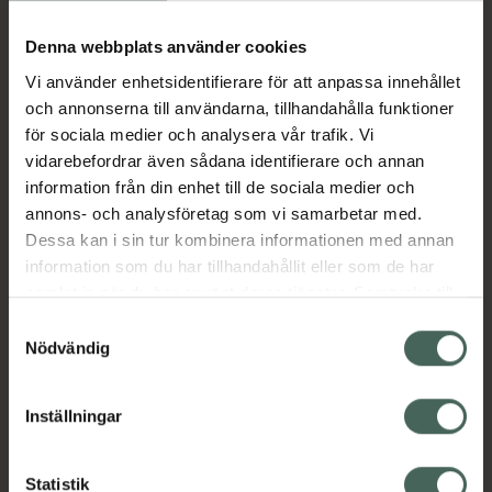
Köp via ditt recept
Denna webbplats använder cookies
Vi använder enhetsidentifierare för att anpassa innehållet
Aktuella erbjudanden
och annonserna till användarna, tillhandahålla funktioner
för sociala medier och analysera vår trafik. Vi
Beskrivning
Dölj
vidarebefordrar även sådana identifierare och annan
information från din enhet till de sociala medier och
annons- och analysföretag som vi samarbetar med.
EAN:
09010453001500
Dessa kan i sin tur kombinera informationen med annan
information som du har tillhandahållit eller som de har
samlat in när du har använt deras tjänster. Samtycke till
Bipacksedel från FASS
Visa
cookies är frivilligt och du kan när som helst ändra eller
Samtyckesval
återkalla ditt samtycke via webbplatsens
Nödvändig
cookieinställningar. Ett återkallat samtycke påverkar inte
lagligheten av behandling som skett innan återkallelsen.
Inställningar
Kronans Apotek finns här för dig. Du hittar oss från Skåne i
syd till Lappland i norr, och online i mobilen och på
Statistik