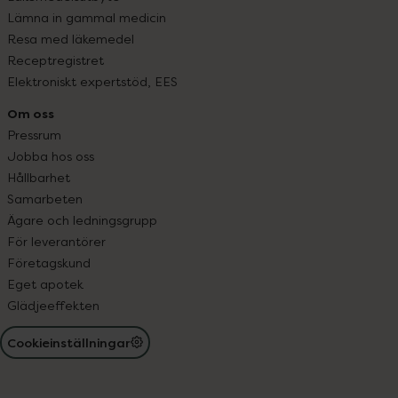
Lämna in gammal medicin
Resa med läkemedel
Receptregistret
Elektroniskt expertstöd, EES
Om oss
Pressrum
Jobba hos oss
Hållbarhet
Samarbeten
Ägare och ledningsgrupp
För leverantörer
Företagskund
Eget apotek
Glädjeeffekten
Cookieinställningar