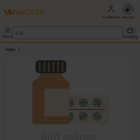
Kundklubb
Recept
Sök
Meny
Varukorg
Hem
Hoppa över Lista
Lista: . Innehåller 1 objekt.