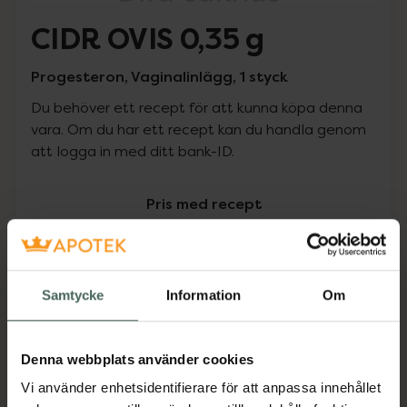
CIDR OVIS 0,35 g
Progesteron, Vaginalinlägg, 1 styck
Du behöver ett recept för att kunna köpa denna
vara. Om du har ett recept kan du handla genom
att logga in med ditt bank-ID.
Pris med recept
Högkostnadsskyddet gäller inte
0 kr
Samtycke
Information
Om
Köp via ditt recept
Denna webbplats använder cookies
Vi använder enhetsidentifierare för att anpassa innehållet
Aktuella erbjudanden