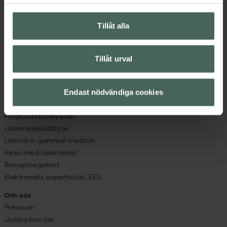
Hitta apotek
Handla tryggt
Leverans, betalning och retur
Tillåt alla
Kundklubb
Sajtens tillgänglighet
Tillåt urval
App
Köpvillkor
Om recept och läkemedel
Endast nödvändiga cookies
Fullmakter
Högkostnadsskyddet
Läkemedelsutbyte
Lämna in gammal medicin
Resa med läkemedel
Receptregistret
Elektroniskt expertstöd, EES
Om oss
Pressrum
Jobba hos oss