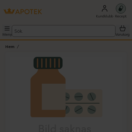
Kundklubb
Recept
Sök
Meny
Varukorg
Hem
Hoppa över Lista
Lista: . Innehåller 1 objekt.