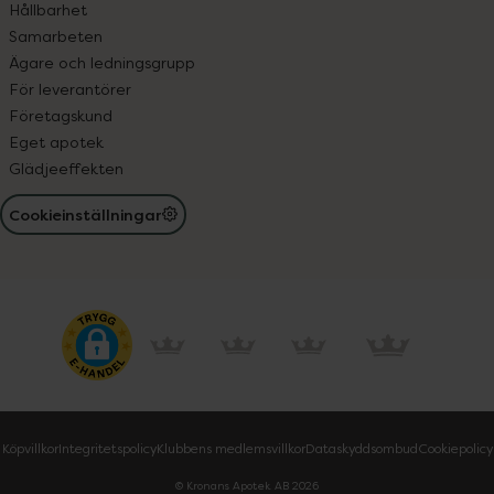
Hållbarhet
Samarbeten
Ägare och ledningsgrupp
För leverantörer
Företagskund
Eget apotek
Glädjeeffekten
Cookieinställningar
Köpvillkor
Integritetspolicy
Klubbens medlemsvillkor
Dataskyddsombud
Cookiepolicy
© Kronans Apotek AB
2026