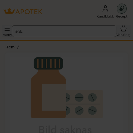
Kundklubb
Recept
Sök
Meny
Varukorg
Hem
Hoppa över Lista
Lista: . Innehåller 1 objekt.