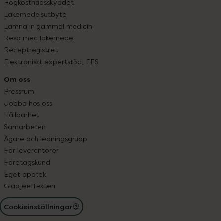
Högkostnadsskyddet
Läkemedelsutbyte
Lämna in gammal medicin
Resa med läkemedel
Receptregistret
Elektroniskt expertstöd, EES
Om oss
Pressrum
Jobba hos oss
Hållbarhet
Samarbeten
Ägare och ledningsgrupp
För leverantörer
Företagskund
Eget apotek
Glädjeeffekten
Cookieinställningar