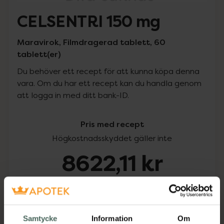
CELSENTRI 150 mg
Maravirok, Filmdragerad tablett, 60
tablett(er)
Du behöver ett recept för att kunna köpa denna
vara. Om du har ett recept kan du handla genom
att logga in med ditt bank-ID.
Pris med recept
Högkostnadsskyddet gäller inte
8622,11 kr
I apotek:
8622,11 kr
Köp via ditt recept
Samtycke
Information
Om