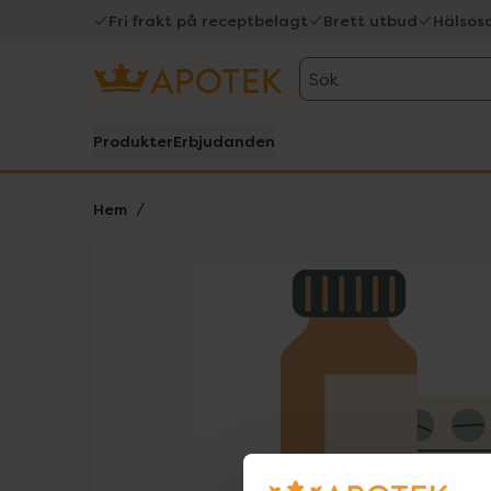
Fri frakt på receptbelagt
Brett utbud
Hälsos
Sök
Produkter
Erbjudanden
Hem
Hoppa över Lista
Lista: . Innehåller 1 objekt.