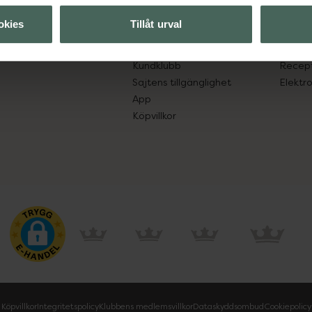
lpa just dig
Hitta apotek
Läkem
okies
Tillåt urval
s.
Handla tryggt
Lämna 
Leverans, betalning och retur
Resa 
Kundklubb
Recept
Sajtens tillgänglighet
Elektr
App
Köpvillkor
Köpvillkor
Integritetspolicy
Klubbens medlemsvillkor
Dataskyddsombud
Cookiepolicy