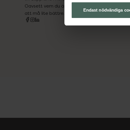
Oavsett vem du är så är det vårt uppdrag att hjä
Endast nödvändiga co
att må lite bättre. Välkommen att prata med os