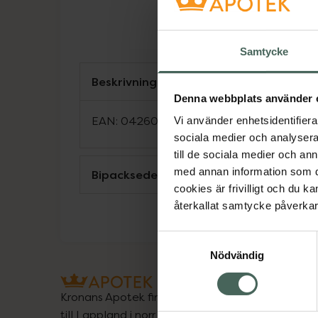
Samtycke
Beskrivning
Denna webbplats använder 
EAN:
04260727580209
Vi använder enhetsidentifierar
sociala medier och analysera 
till de sociala medier och a
med annan information som du 
Bipacksedel från FASS
cookies är frivilligt och du k
återkallat samtycke påverkar 
Samtyckesval
Nödvändig
Kronans Apotek finns här för dig. Du hittar oss fr
till Lappland i norr, och online i mobilen och på d