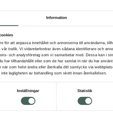
Pr
Högkostna
Information
540
Dölj
cookies
I a
e för att anpassa innehållet och annonserna till användarna, tillh
vår trafik. Vi vidarebefordrar även sådana identifierare och anna
Kö
nnons- och analysföretag som vi samarbetar med. Dessa kan i sin
har tillhandahållit eller som de har samlat in när du har använt 
Visa
an när som helst ändra eller återkalla ditt samtycke via webbplats
Aktuella erbjudanden
inte lagligheten av behandling som skett innan återkallelsen.
Inställningar
Statistik
Kundservice
Om re
ån Skåne i syd
Kontakta oss
Fullma
atorn.
Vanliga frågor
Högkos