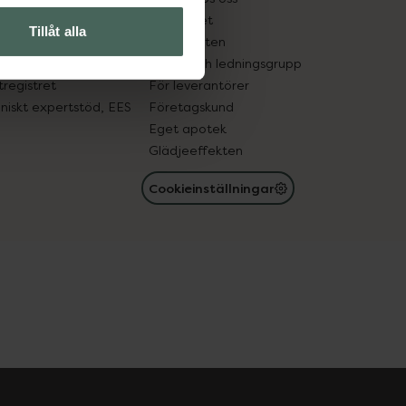
edelsutbyte
Hållbarhet
Tillåt alla
in gammal medicin
Samarbeten
med läkemedel
Ägare och ledningsgrupp
registret
För leverantörer
oniskt expertstöd, EES
Företagskund
Eget apotek
Glädjeeffekten
Cookieinställningar