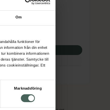
is med recept
dsskyddet gäller inte
Om
9,13 kr
potek:
5409,13 kr
andahålla funktioner för
n information från din enhet
p via ditt recept
 tur kombinera informationen
deras tjänster. Samtycke till
ens cookieinställningar. Ett
Marknadsföring
cept och läkemedel
Om oss
kter
Pressrum
tnadsskyddet
Jobba hos oss