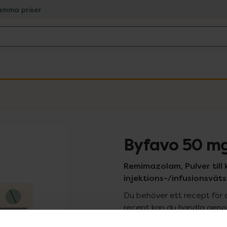
amma priser
Byfavo 50 m
Remimazolam, Pulver till 
injektions-/infusionsväts
Du behöver ett recept för 
recept kan du handla genom