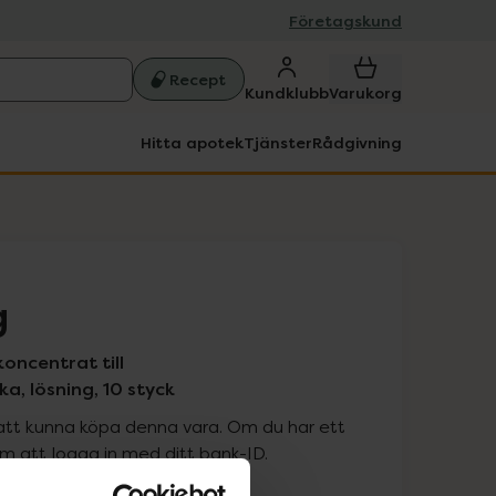
Företagskund
Recept
Kundklubb
Varukorg
Hitta apotek
Tjänster
Rådgivning
g
koncentrat till
ka, lösning, 10 styck
att kunna köpa denna vara. Om du har ett
 att logga in med ditt bank-ID.