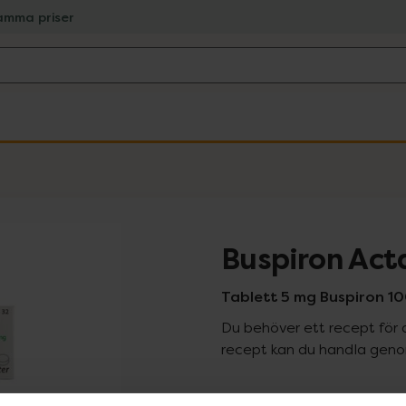
amma priser
Buspiron Act
Tablett 5 mg Buspiron 10
Du behöver ett recept för 
recept kan du handla genom
Pr