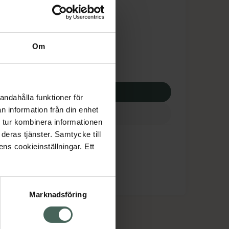
tnadsskyddet gäller
,49 kr
Om
apotek:
216,49 kr
p via ditt recept
andahålla funktioner för
n information från din enhet
 tur kombinera informationen
deras tjänster. Samtycke till
ens cookieinställningar. Ett
Marknadsföring
cept och läkemedel
Om oss