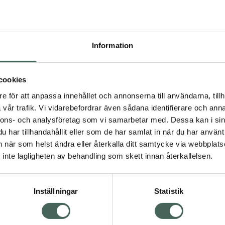
Högkos
216
Information
Dölj
I 
cookies
Kö
dning.
e för att anpassa innehållet och annonserna till användarna, tillh
vår trafik. Vi vidarebefordrar även sådana identifierare och anna
nnons- och analysföretag som vi samarbetar med. Dessa kan i sin
Aktuella erbjudanden
har tillhandahållit eller som de har samlat in när du har använt 
an när som helst ändra eller återkalla ditt samtycke via webbplats
Visa
inte lagligheten av behandling som skett innan återkallelsen.
Inställningar
Statistik
Kundservice
Om re