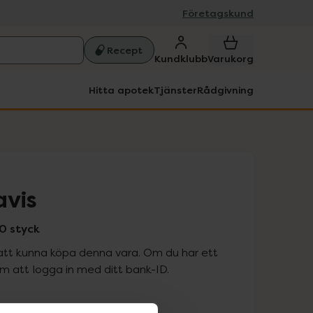
Företagskund
Recept
Kundklubb
Varukorg
Hitta apotek
Tjänster
Rådgivning
avis
0 styck
att kunna köpa denna vara. Om du har ett
 att logga in med ditt bank-ID.
is med recept