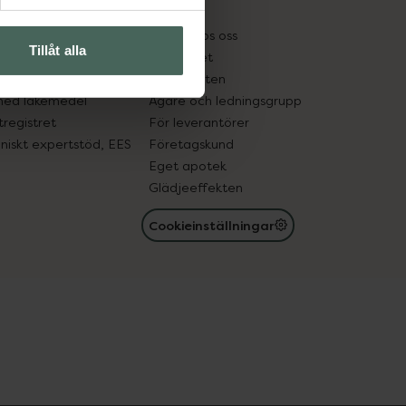
kter
Pressrum
tnadsskyddet
Jobba hos oss
Tillåt alla
edelsutbyte
Hållbarhet
in gammal medicin
Samarbeten
med läkemedel
Ägare och ledningsgrupp
registret
För leverantörer
oniskt expertstöd, EES
Företagskund
Eget apotek
Glädjeeffekten
Cookieinställningar