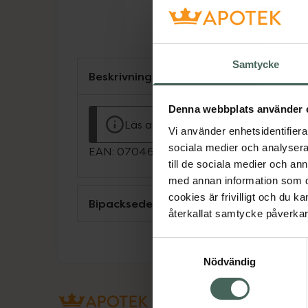
Samtycke
Beskrivning
Denna webbplats använder 
Läs alltid bipacksedeln innan använ
Vi använder enhetsidentifierar
sociala medier och analysera 
EAN:
07046670004323
till de sociala medier och a
med annan information som du 
cookies är frivilligt och du k
Bipacksedel från FASS
återkallat samtycke påverkar 
Samtyckesval
Nödvändig