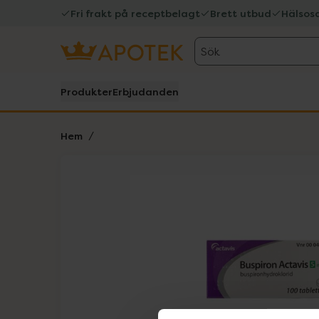
Fri frakt på receptbelagt
Brett utbud
Hälsos
Sök
Produkter
Erbjudanden
Hem
Hoppa över Lista
Lista: . Innehåller 1 objekt.