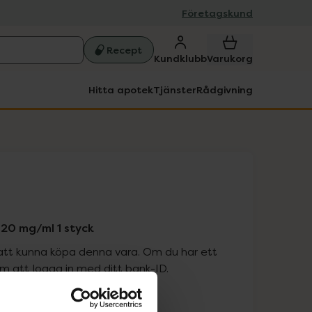
Företagskund
Recept
Kundklubb
Varukorg
Hitta apotek
Tjänster
Rådgivning
 20 mg/ml 1 styck
att kunna köpa denna vara. Om du har ett
 att logga in med ditt bank-ID.
is med recept