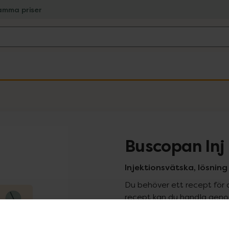
amma priser
Buscopan Inj
Injektionsvätska, lösning
Du behöver ett recept för 
recept kan du handla genom
Pr