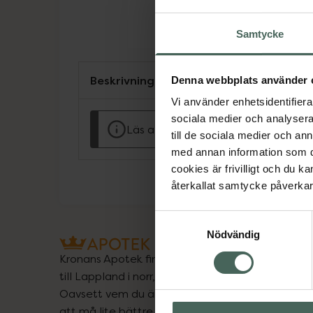
Samtycke
Beskrivning
Denna webbplats använder 
Vi använder enhetsidentifierar
sociala medier och analysera 
Läs alltid bipacksedeln innan använ
till de sociala medier och a
med annan information som du 
cookies är frivilligt och du k
återkallat samtycke påverkar 
Samtyckesval
Nödvändig
Kronans Apotek finns här för dig. Du hittar oss fr
till Lappland i norr, och online i mobilen och på d
Oavsett vem du är så är det vårt uppdrag att hjä
att må lite bättre. Välkommen att prata med os