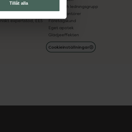
Tillåt alla
med läkemedel
Ägare och ledningsgrupp
registret
För leverantörer
oniskt expertstöd, EES
Företagskund
Eget apotek
Glädjeeffekten
Cookieinställningar