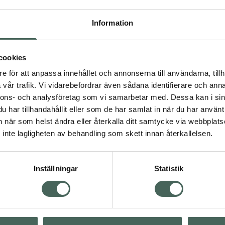
Högkostna
Information
Dölj
cookies
e för att anpassa innehållet och annonserna till användarna, tillh
Kö
vår trafik. Vi vidarebefordrar även sådana identifierare och anna
dning.
nnons- och analysföretag som vi samarbetar med. Dessa kan i sin
har tillhandahållit eller som de har samlat in när du har använt 
Aktuella erbjudanden
an när som helst ändra eller återkalla ditt samtycke via webbplats
inte lagligheten av behandling som skett innan återkallelsen.
Inställningar
Statistik
Kundservice
Om re
ån Skåne i syd
Kontakta oss
Fullma
atorn.
Vanliga frågor
Högkos
lpa just dig
Hitta apotek
Läkem
s.
Handla tryggt
Lämna 