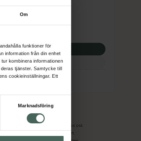
dsskyddet gäller inte
Om
0 kr
andahålla funktioner för
p via ditt recept
n information från din enhet
 tur kombinera informationen
deras tjänster. Samtycke till
ens cookieinställningar. Ett
Marknadsföring
cept och läkemedel
Om oss
kter
Pressrum
tnadsskyddet
Jobba hos oss
edelsutbyte
Hållbarhet
in gammal medicin
Samarbeten