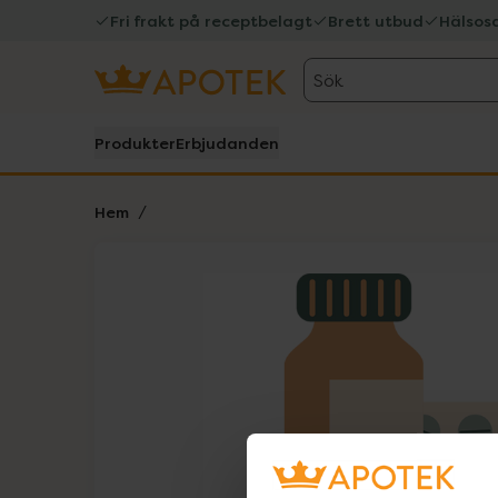
Fri frakt på receptbelagt
Brett utbud
Hälsos
Sök
Produkter
Erbjudanden
Hem
Hoppa över Lista
Lista: . Innehåller 1 objekt.