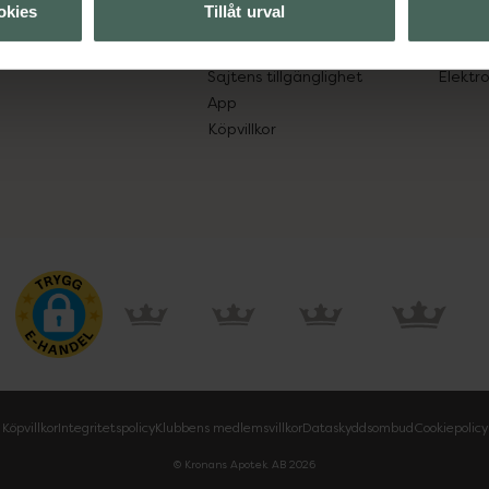
okies
Tillåt urval
Leverans, betalning och retur
Resa 
Kundklubb
Recept
Sajtens tillgänglighet
Elektr
App
Köpvillkor
Köpvillkor
Integritetspolicy
Klubbens medlemsvillkor
Dataskyddsombud
Cookiepolicy
© Kronans Apotek AB
2026