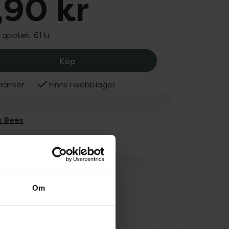
,90 kr
I apotek:
61 kr
Burt's Bees Lip Balm Vanilla, 37.9 kr.
Köp
ranser
Finns i webblager
s Bees
ammans
Om