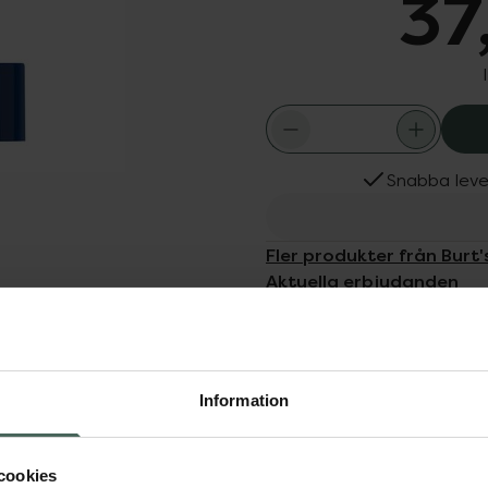
37
Snabba leve
Fler produkter från Burt'
Aktuella erbjudanden
Köps ofta tills
Dölj
na sinnen med Burt´s Bees
Information
a.
cookies