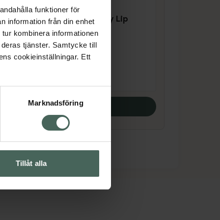
andahålla funktioner för
4.7 av 5 i omdöme
Burt's Bees Honey Lip
n information från din enhet
Balm
 tur kombinera informationen
Läppcerat, 4,25 g
deras tjänster. Samtycke till
ens cookieinställningar. Ett
Pris online
39,90 kr
Marknadsföring
Köp båda
Tillåt alla