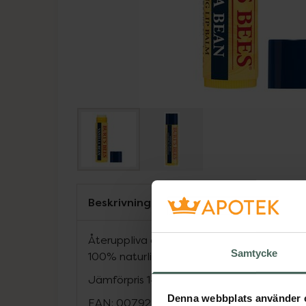
Beskrivning
Återuppliva dina torra läppar och väck di
Samtycke
100% naturliga läppbalsam med Vaniljbön
Jämförpris
14352,94 kr
/
kg
Denna webbplats använder 
EAN:
00792850892224