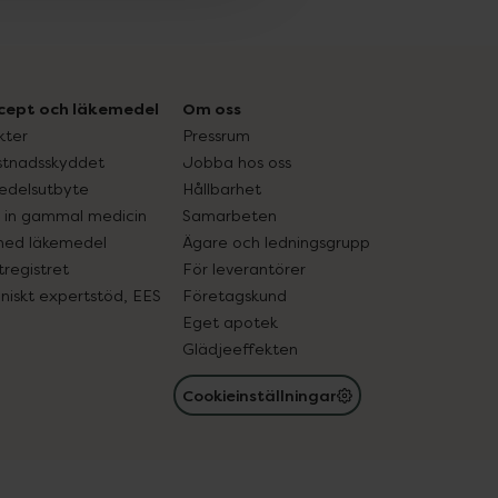
cept och läkemedel
Om oss
kter
Pressrum
tnadsskyddet
Jobba hos oss
edelsutbyte
Hållbarhet
in gammal medicin
Samarbeten
med läkemedel
Ägare och ledningsgrupp
registret
För leverantörer
oniskt expertstöd, EES
Företagskund
Eget apotek
Glädjeeffekten
Cookieinställningar