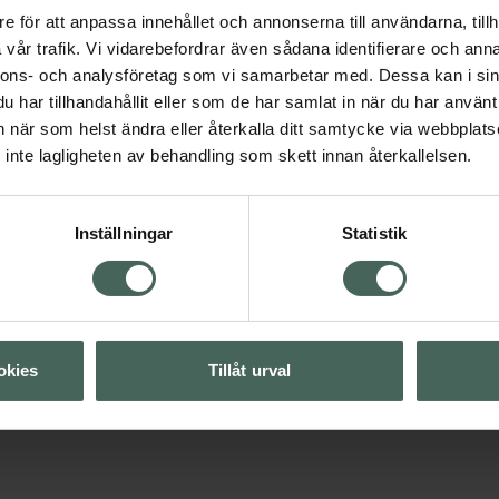
e för att anpassa innehållet och annonserna till användarna, tillh
4.7 av 5 i omdöme
Burt's Bees Lip Balm
vår trafik. Vi vidarebefordrar även sådana identifierare och anna
Vanilla
nnons- och analysföretag som vi samarbetar med. Dessa kan i sin
Läppbalsam 4,25 g
har tillhandahållit eller som de har samlat in när du har använt 
an när som helst ändra eller återkalla ditt samtycke via webbplats
Visa
Pris online
inte lagligheten av behandling som skett innan återkallelsen.
37,90 kr
Visa
Köp båda för
:
Inställningar
Statistik
77,80 kr
Visa
okies
Tillåt urval