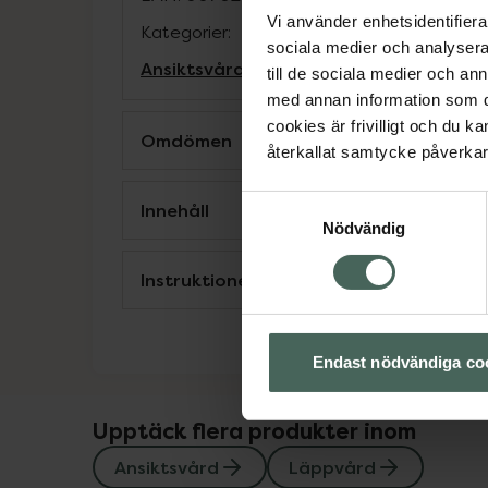
Vi använder enhetsidentifierar
Kategorier:
sociala medier och analysera 
Ansiktsvård
Läppvård
till de sociala medier och a
med annan information som du 
cookies är frivilligt och du k
Omdömen
återkallat samtycke påverkar 
Samtyckesval
Innehåll
Nödvändig
Instruktioner
Endast nödvändiga co
Upptäck flera produkter inom
Ansiktsvård
Läppvård