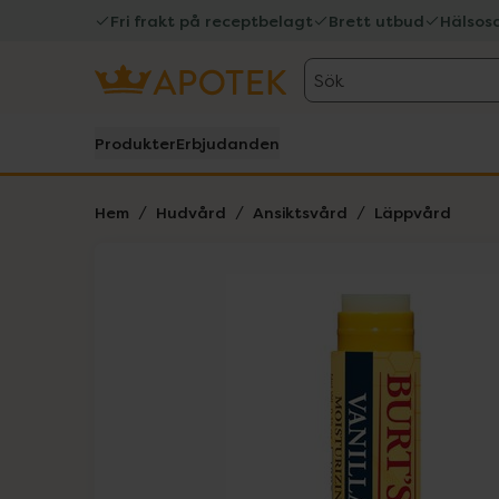
Fri frakt på receptbelagt
Brett utbud
Hälsos
Sök
Produkter
Erbjudanden
Hem
Hudvård
Ansiktsvård
Läppvård
Hoppa över Lista
Lista: . Innehåller 2 objekt.