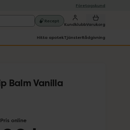
Företagskund
Recept
Kundklubb
Varukorg
Hitta apotek
Tjänster
Rådgivning
ip Balm Vanilla
Pris online