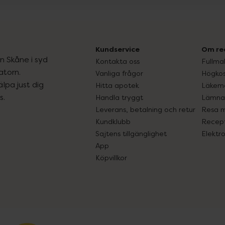
Kundservice
Om re
ån Skåne i syd
Kontakta oss
Fullma
atorn.
Vanliga frågor
Högkos
lpa just dig
Hitta apotek
Läkem
s.
Handla tryggt
Lämna 
Leverans, betalning och retur
Resa 
Kundklubb
Recept
Sajtens tillgänglighet
Elektr
App
Köpvillkor