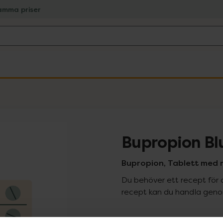
amma priser
Bupropion Bl
Bupropion, Tablett med m
Du behöver ett recept för 
recept kan du handla genom
Pr