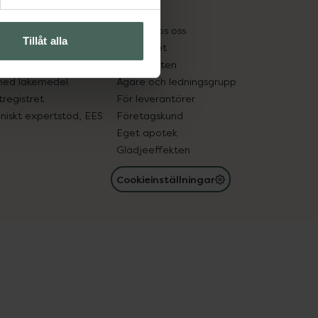
kter
Pressrum
tnadsskyddet
Jobba hos oss
Tillåt alla
edelsutbyte
Hållbarhet
in gammal medicin
Samarbeten
med läkemedel
Ägare och ledningsgrupp
registret
För leverantörer
oniskt expertstöd, EES
Företagskund
Eget apotek
Glädjeeffekten
Cookieinställningar