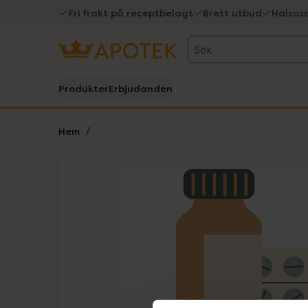
Fri frakt på receptbelagt
Brett utbud
Hälsos
Sök
Produkter
Erbjudanden
Hem
Hoppa över Lista
Lista: . Innehåller 1 objekt.