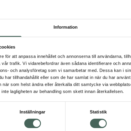
Högkos
347
Information
Dölj
I a
cookies
Kö
dning.
e för att anpassa innehållet och annonserna till användarna, tillh
vår trafik. Vi vidarebefordrar även sådana identifierare och anna
nnons- och analysföretag som vi samarbetar med. Dessa kan i sin
Aktuella erbjudanden
har tillhandahållit eller som de har samlat in när du har använt 
an när som helst ändra eller återkalla ditt samtycke via webbplats
Visa
inte lagligheten av behandling som skett innan återkallelsen.
Inställningar
Statistik
Kundservice
Om re