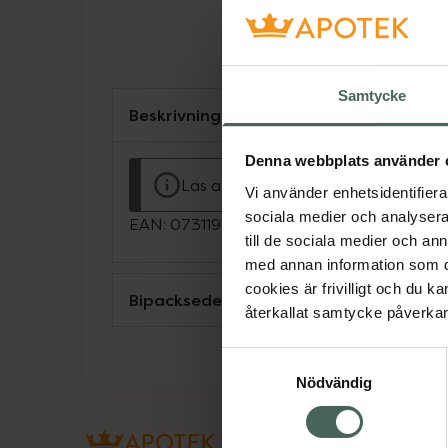
Samtycke
Beskrivning
Denna webbplats använder 
Läs alltid bipacksedeln innan använ
Vi använder enhetsidentifierar
sociala medier och analysera 
EAN:
07311925435277
till de sociala medier och a
med annan information som du 
cookies är frivilligt och du k
Bipacksedel från FASS
återkallat samtycke påverkar 
Samtyckesval
Nödvändig