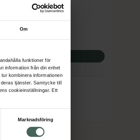
tnadsskyddet gäller
,02 kr
Om
potek:
347,02 kr
p via ditt recept
andahålla funktioner för
n information från din enhet
 tur kombinera informationen
deras tjänster. Samtycke till
ens cookieinställningar. Ett
Marknadsföring
cept och läkemedel
Om oss