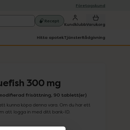
Företagskund
Recept
Kundklubb
Varukorg
Hitta apotek
Tjänster
Rådgivning
uefish 300 mg
odifierad frisättning, 90 tablett(er)
att kunna köpa denna vara. Om du har ett
 att logga in med ditt bank-ID.
is med recept