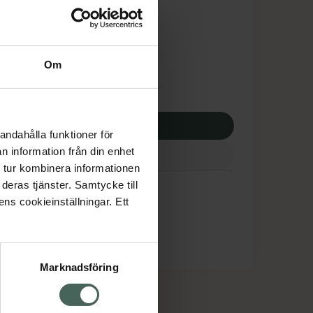
tnadsskyddet gäller
,01 kr
Om
apotek:
625,01 kr
p via ditt recept
andahålla funktioner för
n information från din enhet
 tur kombinera informationen
deras tjänster. Samtycke till
ens cookieinställningar. Ett
Marknadsföring
cept och läkemedel
Om oss