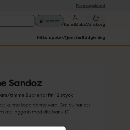
Företagskund
Recept
Kundklubb
Varukorg
Hitta apotek
Tjänster
Rådgivning
ne Sandoz
am/timme Buprenorfin 12 styck
att kunna köpa denna vara. Om du har ett
 att logga in med ditt bank-ID.
is med recept