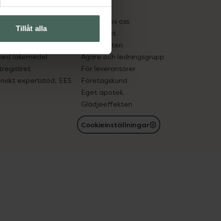
kter
Pressrum
tnadsskyddet
Jobba hos oss
Tillåt alla
edelsutbyte
Hållbarhet
in gammal medicin
Samarbeten
med läkemedel
Ägare och ledningsgrupp
registret
För leverantörer
oniskt expertstöd, EES
Företagskund
Eget apotek
Glädjeeffekten
Cookieinställningar