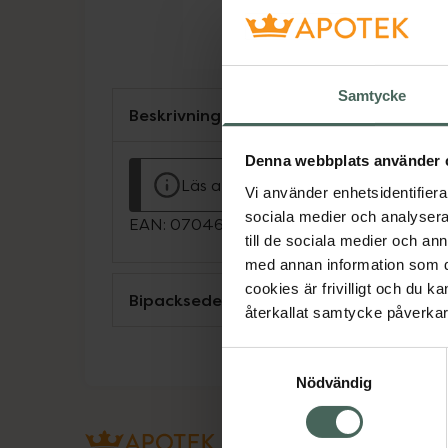
Samtycke
Beskrivning
Denna webbplats använder 
Läs alltid bipacksedeln innan använ
Vi använder enhetsidentifierar
sociala medier och analysera 
EAN:
07046265496274
till de sociala medier och a
med annan information som du 
cookies är frivilligt och du k
Bipacksedel från FASS
återkallat samtycke påverkar 
Samtyckesval
Nödvändig