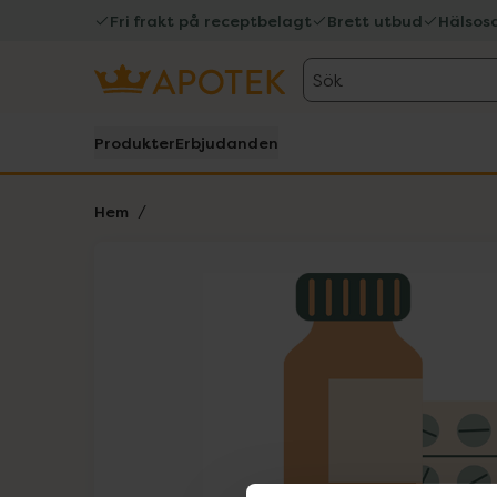
Fri frakt på receptbelagt
Brett utbud
Hälsos
Sök
Produkter
Erbjudanden
Hem
Hoppa över Lista
Lista: . Innehåller 1 objekt.