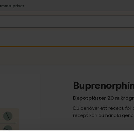
amma priser
Buprenorphi
Depotplåster 20 mikrogr
Du behöver ett recept för 
recept kan du handla genom
Pr