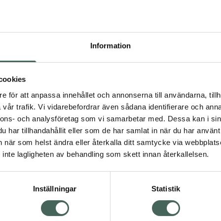
Högkos
625
Information
Dölj
I 
cookies
Kö
dning.
e för att anpassa innehållet och annonserna till användarna, tillh
vår trafik. Vi vidarebefordrar även sådana identifierare och anna
nnons- och analysföretag som vi samarbetar med. Dessa kan i sin
Aktuella erbjudanden
har tillhandahållit eller som de har samlat in när du har använt 
an när som helst ändra eller återkalla ditt samtycke via webbplats
Visa
inte lagligheten av behandling som skett innan återkallelsen.
Inställningar
Statistik
Kundservice
Om re