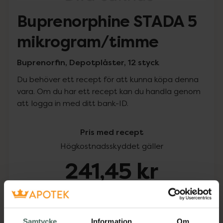
Buprenorphine STADA 5
mikrogram/timme
Buprenorfin, Depotplåster, 12 styck
Du behöver ett recept för att kunna köpa denna
vara. Om du har ett recept kan du handla genom
att logga in med ditt bank-ID.
Pris med recept
Högkostnadsskyddet gäller
241,45 kr
I apotek:
241,45 kr
Köp via ditt recept
Samtycke
Information
Om