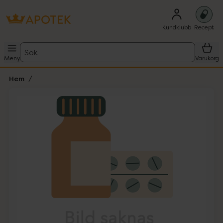
Kundklubb
Recept
Sök
Meny
Varukorg
Hem
Hoppa över Lista
Lista: . Innehåller 1 objekt.