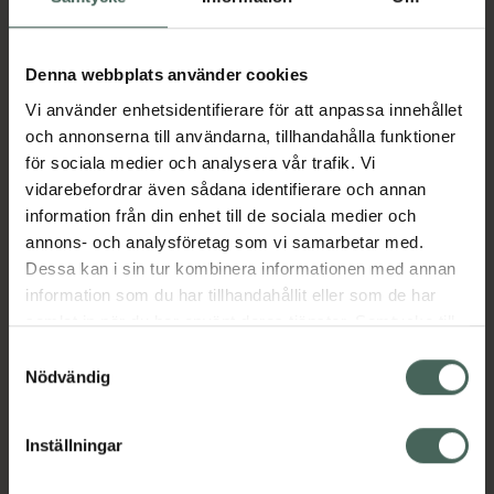
Aktuella erbjudanden
Denna webbplats använder cookies
Vi använder enhetsidentifierare för att anpassa innehållet
Beskrivning
Dölj
och annonserna till användarna, tillhandahålla funktioner
för sociala medier och analysera vår trafik. Vi
vidarebefordrar även sådana identifierare och annan
Läs alltid bipacksedeln innan
information från din enhet till de sociala medier och
användning.
annons- och analysföretag som vi samarbetar med.
Dessa kan i sin tur kombinera informationen med annan
EAN:
07046264062821
information som du har tillhandahållit eller som de har
samlat in när du har använt deras tjänster. Samtycke till
cookies är frivilligt och du kan när som helst ändra eller
Samtyckesval
Bipacksedel från FASS
Visa
återkalla ditt samtycke via webbplatsens
Nödvändig
cookieinställningar. Ett återkallat samtycke påverkar inte
lagligheten av behandling som skett innan återkallelsen.
Inställningar