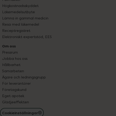
Högkostnadsskyddet
Läkemedelsutbyte
Lämna in gammal medicin
Resa med läkemedel
Receptregistret
Elektroniskt expertstöd, EES
Om oss
Pressrum
Jobba hos oss
Hållbarhet
Samarbeten
Ägare och ledningsgrupp
För leverantörer
Företagskund
Eget apotek
Glädjeeffekten
Cookieinställningar